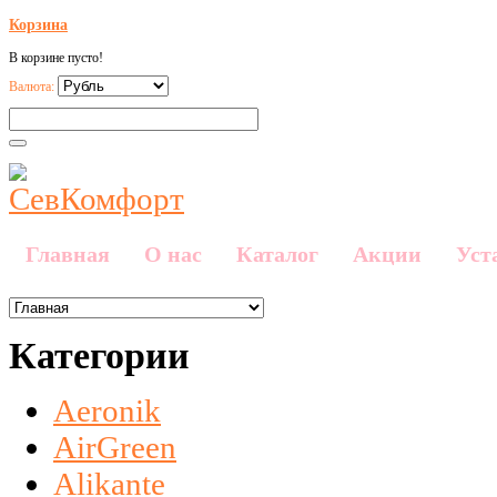
Корзина
В корзине пусто!
Валюта:
Главная
О нас
Каталог
Акции
Уст
Категории
Aeronik
AirGreen
Alikante