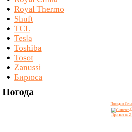
Royal Thermo
Shuft
TCL
Tesla
Toshiba
Tosot
Zanussi
Бирюса
Погода
Погода в Сева
G
Прогноз на 2