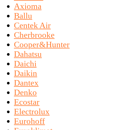
Axioma
Ballu
Centek Air
Cherbrooke
Cooper&Hunter
Dahatsu
Daichi
Daikin
Dantex
Denko
Ecostar
Electrolux
Eurohoff