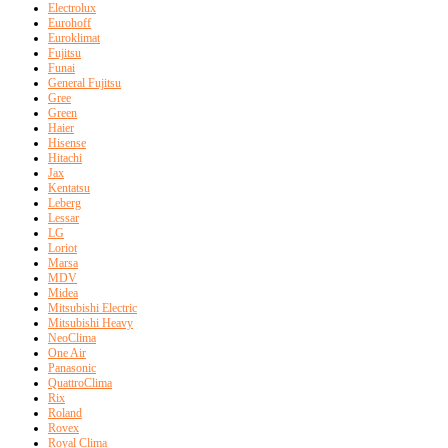
Electrolux
Eurohoff
Euroklimat
Fujitsu
Funai
General Fujitsu
Gree
Green
Haier
Hisense
Hitachi
Jax
Kentatsu
Leberg
Lessar
LG
Loriot
Marsa
MDV
Midea
Mitsubishi Electric
Mitsubishi Heavy
NeoClima
One Air
Panasonic
QuattroClima
Rix
Roland
Rovex
Royal Clima