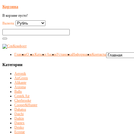
Корзина
В корзине пусто!
Валюта:
Главная
О нас
Каталог
Акции
Установка
Информация
Контакты
Категории
Aeronik
AirGreen
Alikante
Axioma
Ballu
Centek Air
Cherbrooke
Cooper&Hunter
Dahatsu
Daichi
Daikin
Dantex
Denko
Ecostar