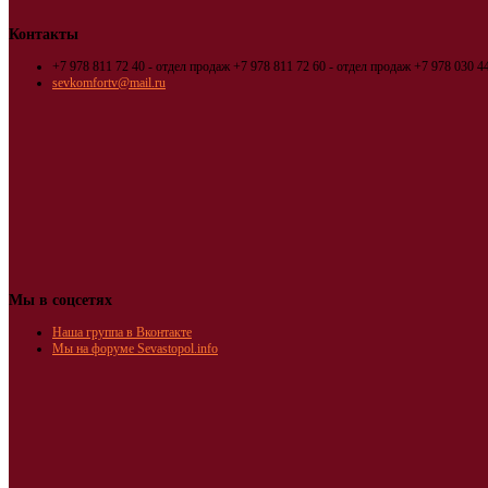
Контакты
+7 978 811 72 40 - отдел продаж
+7 978 811 72 60 - отдел продаж
+7 978 030 44
sevkomfortv@mail.ru
Мы в соцсетях
Наша группа в Вконтакте
Мы на форуме Sevastopol.info