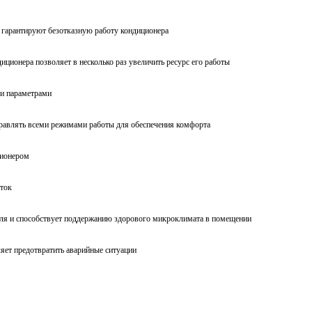
 гарантируют безотказную работу кондиционера
ционера позволяет в несколько раз увеличить ресурс его работы
ми параметрами
равлять всеми режимами работы для обеспечения комфорта
ционером
уток
еля и способствует поддержанию здорового микроклимата в помещении
яет предотвратить аварийные ситуации