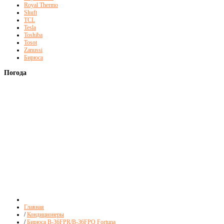
Royal Thermo
Shuft
TCL
Tesla
Toshiba
Tosot
Zanussi
Бирюса
Погода
Главная
/
Кондиционеры
/
Бирюса B-36FPR/B-36FPQ Fortuna