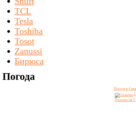
Shuft
TCL
Tesla
Toshiba
Tosot
Zanussi
Бирюса
Погода
Погода в Сева
G
Прогноз на 2