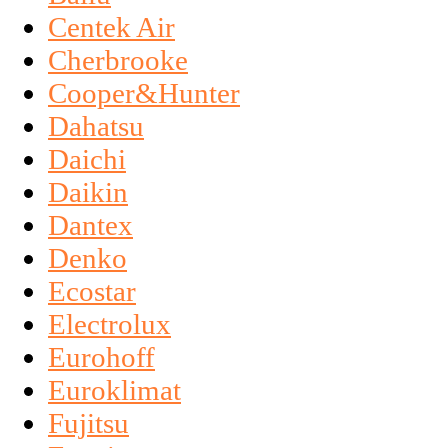
Centek Air
Cherbrooke
Cooper&Hunter
Dahatsu
Daichi
Daikin
Dantex
Denko
Ecostar
Electrolux
Eurohoff
Euroklimat
Fujitsu