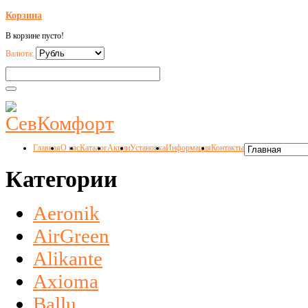
Корзина
В корзине пусто!
Валюта:
Главная
О нас
Каталог
Акции
Установка
Информация
Контакты
Категории
Aeronik
AirGreen
Alikante
Axioma
Ballu