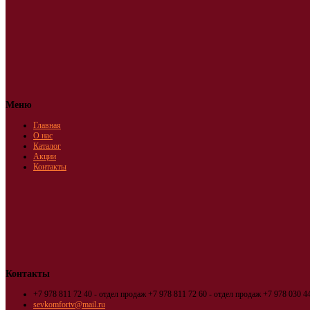
Меню
Главная
О нас
Каталог
Акции
Контакты
Контакты
+7 978 811 72 40 - отдел продаж
+7 978 811 72 60 - отдел продаж
+7 978 030 44
sevkomfortv@mail.ru