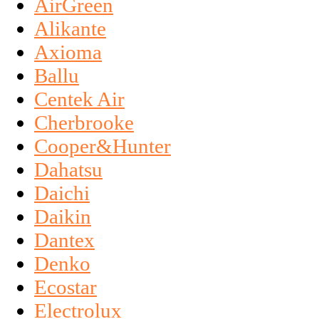
AirGreen
Alikante
Axioma
Ballu
Centek Air
Cherbrooke
Cooper&Hunter
Dahatsu
Daichi
Daikin
Dantex
Denko
Ecostar
Electrolux