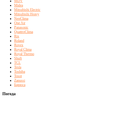
MDV
Midea
Mitsubishi Electric
Mitsubishi Heavy
NeoClima
One Air
Panasonic
QuattroClima
Rix
Roland
Rovex
Royal Clima
Royal Thermo
Shuft
TCL
Tesla
Toshiba
Tosot
Zanussi
Бирюса
Погода