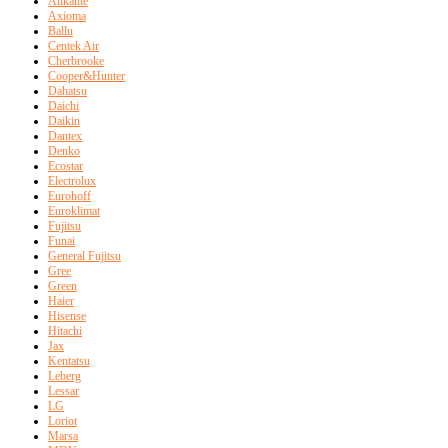
Alikante
Axioma
Ballu
Centek Air
Cherbrooke
Cooper&Hunter
Dahatsu
Daichi
Daikin
Dantex
Denko
Ecostar
Electrolux
Eurohoff
Euroklimat
Fujitsu
Funai
General Fujitsu
Gree
Green
Haier
Hisense
Hitachi
Jax
Kentatsu
Leberg
Lessar
LG
Loriot
Marsa