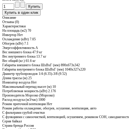
Описание
Отзывы (0)
Характеристики
На площадь (м2)
70
Инвертор
Нет
Охлаждение (кВт)
7.05
Обогрев (кВт)
7.1
Энергоэффективность
A
Вес внешнего блока
47.9 кг
Вес внутреннего блока
13.7 кг
Вес общий (кг.)
61.6 кг
Габариты внешнего блока ШхВхГ (мм)
890x673x342
Габариты внутреннего блока ШхВхГ (мм)
1040x327x220
Диаметр трубопроводов
1/4 (6.35)-3/8 (9.52)
Длина трассы (м)
25
Ионизатор воздуха
Нет
Максимальный перепад высот (м)
10
Потребляемая мощность (кВт)
2.176
Производитель
Морозко (Морозко)
Расход воздуха (м3/час)
1000
Режим приточной вентиляции
Нет
Режим работы
охлаждение, обогрев, осушение, вентиляция, авто
С фильтрами
грубой очистки
С функциями
с самоочисткой, вентиляцией, осушением, режимом СОН, самодиагности
Серия
байкал
Страна бренда
Россия