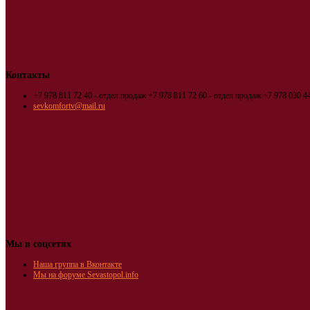
Контакты
+7 978 811 72 40 - отдел продаж
+7 978 811 72 60 - отдел продаж
+7 978 030 44
sevkomfortv@mail.ru
Мы в соцсетях
Наша группа в Вконтакте
Мы на форуме Sevastopol.info