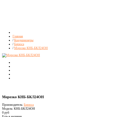
Главная
/
Кондиционеры
/
Бирюса
/
Морозко КНБ-БКЛ24ОН
Морозко КНБ-БКЛ24ОН
Производитель:
Бирюса
Модель: КНБ-БКЛ24ОН
0 руб
Есть в наличии