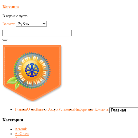
Корзина
В корзине пусто!
Валюта:
Главная
О нас
Каталог
Акции
Установка
Информация
Контакты
Категории
Aeronik
AirGreen