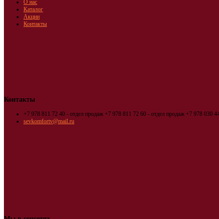
О нас
Каталог
Акции
Контакты
Контакты
+7 978 811 72 40 - отдел продаж
+7 978 811 72 60 - отдел продаж
+7 978 030 44
sevkomfortv@mail.ru
Мы в соцсетях