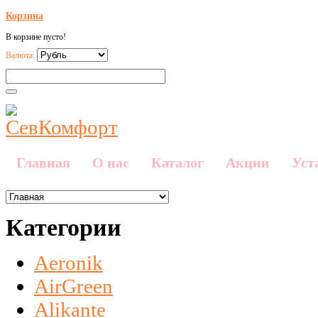
Корзина
В корзине пусто!
Валюта:
Главная
О нас
Каталог
Акции
Уст
Категории
Aeronik
AirGreen
Alikante