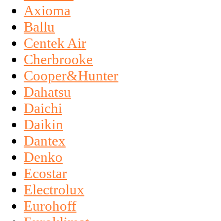
Axioma
Ballu
Centek Air
Cherbrooke
Cooper&Hunter
Dahatsu
Daichi
Daikin
Dantex
Denko
Ecostar
Electrolux
Eurohoff