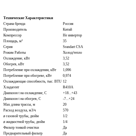
Технические Характеристики
Страна бренда
Россия
Производитель
Китай
Компрессор
Не инвертор
Площадь, м²
35
Серия
Srandart CSA
Режим Работы
Холод/тепло
Охлаждение, кВт
3,52
Обогрев, кВт
3,52
Потребление при охлаждении, кВт
1,096
Потребление при обогреве, кВт
0,974
Охлаждающая способность, тыс. BTU
12
Хладагент
R410A
Диапазон t на охлаждение, С
+18...+43
Диапазон t на обогрев, С
-7...+24
Max длина трассы, м
20
Расход воздуха, м3/ч
570
ø газовой трубы, дюйм
1/2
ø жидкостной трубы, дюйм
1/4
Фильтр тонкой очистки
Да
Предварительный фильтр
Да