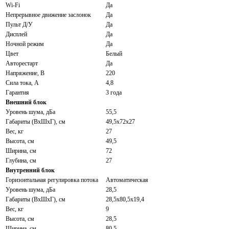
Wi-Fi
Да
Непрерывное движение заслонок
Да
Пульт Д/У
Да
Дисплей
Да
Ночной режим
Да
Цвет
Белый
Авторестарт
Да
Напряжение, В
220
Сила тока, А
4,8
Гарантия
3 года
Внешний блок
Уровень шума, дБа
55,5
Габариты (ВхШхГ), см
49,5х72х27
Вес, кг
27
Высота, см
49,5
Ширина, см
72
Глубина, см
27
Внутренний блок
Горизонтальная регулировка потока
Автоматическая
Уровень шума, дБа
28,5
Габариты (ВхШхГ), см
28,5х80,5х19,4
Вес, кг
9
Высота, см
28,5
Ширина, см
80,5