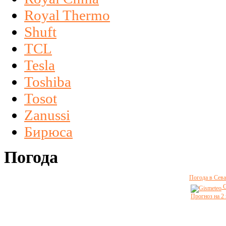
Royal Thermo
Shuft
TCL
Tesla
Toshiba
Tosot
Zanussi
Бирюса
Погода
Погода в Сева
G
Прогноз на 2