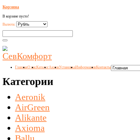
Корзина
В корзине пусто!
Валюта:
Главная
О нас
Каталог
Акции
Установка
Информация
Контакты
Категории
Aeronik
AirGreen
Alikante
Axioma
Ballu