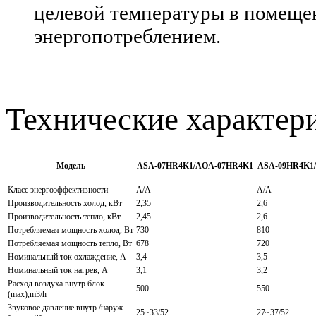
целевой температуры в помещен
энергопотреблением.
Технические характер
Модель
ASA-07HR4K1/AOA-07HR4K1
ASA-09HR4K1
Класс энергоэффективности
А/А
А/А
Производительность холод, кВт
2,35
2,6
Производительность тепло, кВт
2,45
2,6
Потребляемая мощность холод, Вт
730
810
Потребляемая мощность тепло, Вт
678
720
Номинальный ток охлаждение, А
3,4
3,5
Номинальный ток нагрев, А
3,1
3,2
Расход воздуха внутр.блок
500
550
(max),m3/h
Звуковое давление внутр./наруж.
25~33/52
27~37/52