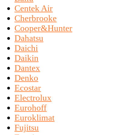
Centek Air
Cherbrooke
Cooper&Hunter
Dahatsu
Daichi
Daikin
Dantex
Denko
Ecostar
Electrolux
Eurohoff
Euroklimat
Fujitsu