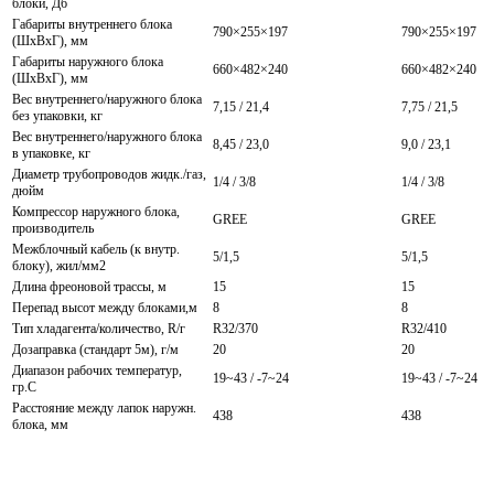
блоки, Дб
Габариты внутреннего блока
790×255×197
790×255×197
(ШхВхГ), мм
Габариты наружного блока
660×482×240
660×482×240
(ШхВхГ), мм
Вес внутреннего/наружного блока
7,15 / 21,4
7,75 / 21,5
без упаковки, кг
Вес внутреннего/наружного блока
8,45 / 23,0
9,0 / 23,1
в упаковке, кг
Диаметр трубопроводов жидк./газ,
1/4 / 3/8
1/4 / 3/8
дюйм
Компрессор наружного блока,
GREE
GREE
производитель
Межблочный кабель (к внутр.
5/1,5
5/1,5
блоку), жил/мм2
Длина фреоновой трассы, м
15
15
Перепад высот между блоками,м
8
8
Тип хладагента/количество, R/г
R32/370
R32/410
Дозаправка (стандарт 5м), г/м
20
20
Диапазон рабочих температур,
19~43 / -7~24
19~43 / -7~24
гр.С
Расстояние между лапок наружн.
438
438
блока, мм