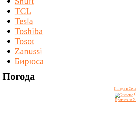
Shuft
TCL
Tesla
Toshiba
Tosot
Zanussi
Бирюса
Погода
Погода в Сева
G
Прогноз на 2