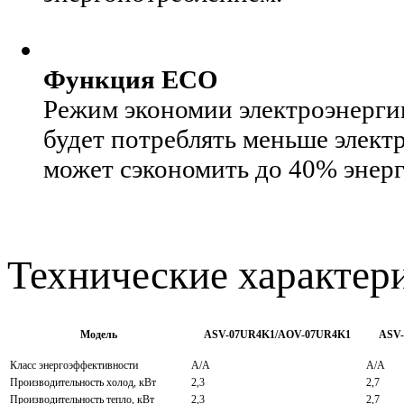
Функция ECO
Режим экономии электроэнергии
будет потреблять меньше элект
может сэкономить до 40% энерг
Технические характер
Модель
ASV-07UR4K1/AOV-07UR4K1
ASV
Класс энергоэффективности
А/А
А/А
Производительность холод, кВт
2,3
2,7
Производительность тепло, кВт
2,3
2,7