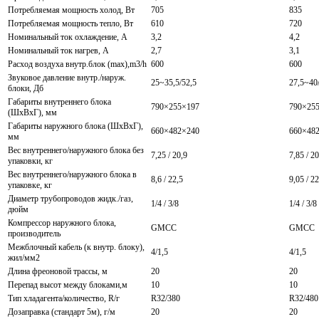
Потребляемая мощность холод, Вт
705
835
Потребляемая мощность тепло, Вт
610
720
Номинальный ток охлаждение, А
3,2
4,2
Номинальный ток нагрев, А
2,7
3,1
Расход воздуха внутр.блок (max),m3/h
600
600
Звуковое давление внутр./наруж.
25~35,5/52,5
27,5~40
блоки, Дб
Габариты внутреннего блока
790×255×197
790×25
(ШхВхГ), мм
Габариты наружного блока (ШхВхГ),
660×482×240
660×48
мм
Вес внутреннего/наружного блока без
7,25 / 20,9
7,85 / 20
упаковки, кг
Вес внутреннего/наружного блока в
8,6 / 22,5
9,05 / 22
упаковке, кг
Диаметр трубопроводов жидк./газ,
1/4 / 3/8
1/4 / 3/8
дюйм
Компрессор наружного блока,
GMCC
GMCC
производитель
Межблочный кабель (к внутр. блоку),
4/1,5
4/1,5
жил/мм2
Длина фреоновой трассы, м
20
20
Перепад высот между блоками,м
10
10
Тип хладагента/количество, R/г
R32/380
R32/480
Дозаправка (стандарт 5м), г/м
20
20