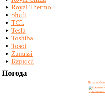
Royal Thermo
Shuft
TCL
Tesla
Toshiba
Tosot
Zanussi
Бирюса
Погода
Погода в Сева
G
Прогноз на 2