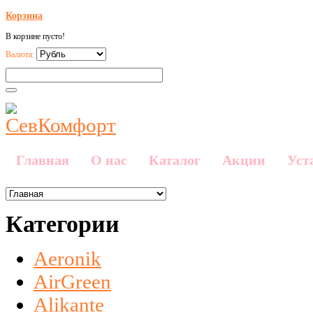
Корзина
В корзине пусто!
Валюта:
Главная
О нас
Каталог
Акции
Уст
Категории
Aeronik
AirGreen
Alikante