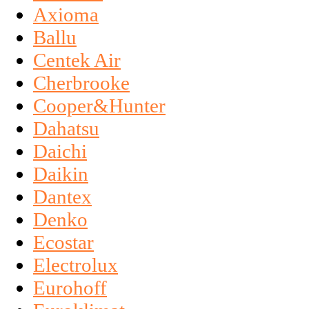
Axioma
Ballu
Centek Air
Cherbrooke
Cooper&Hunter
Dahatsu
Daichi
Daikin
Dantex
Denko
Ecostar
Electrolux
Eurohoff