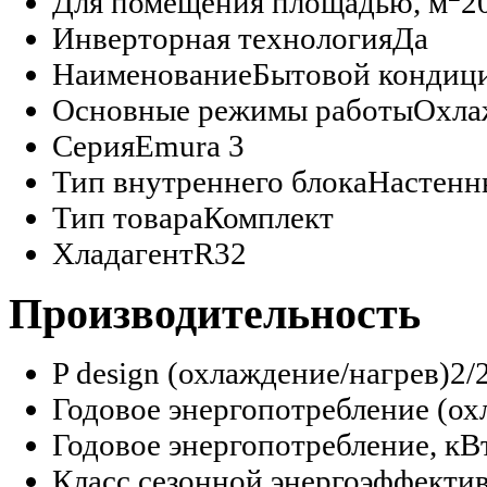
Для помещения площадью, м
2
Инверторная технология
Да
Наименование
Бытовой кондиц
Основные режимы работы
Охла
Серия
Emura 3
Тип внутреннего блока
Настенн
Тип товара
Комплект
Хладагент
R32
Производительность
P design (охлаждение/нагрев)
2/
Годовое энергопотребление (ох
Годовое энергопотребление, кВ
Класс сезонной энергоэффектив