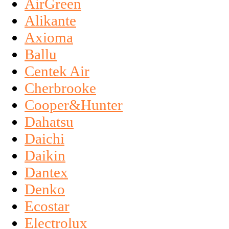
AirGreen
Alikante
Axioma
Ballu
Centek Air
Cherbrooke
Cooper&Hunter
Dahatsu
Daichi
Daikin
Dantex
Denko
Ecostar
Electrolux