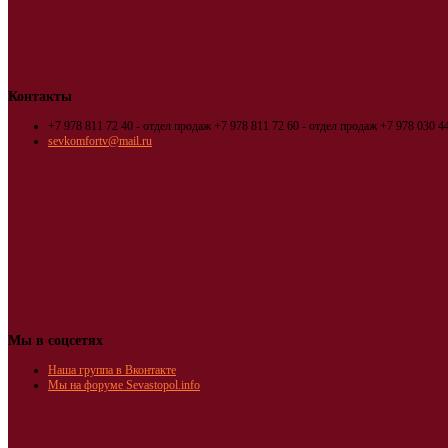
Контакты
+7 978 811 72 40 - отдел продаж
+7 978 811 72 60 - отдел продаж
+7 978 030 44
sevkomfortv@mail.ru
Мы в соцсетях
Наша группа в Вконтакте
Мы на форуме Sevastopol.info