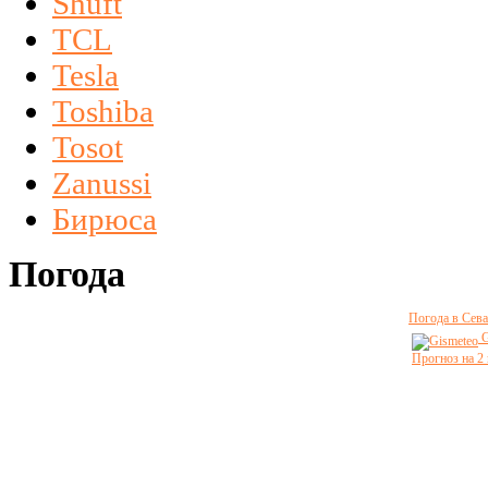
Shuft
TCL
Tesla
Toshiba
Tosot
Zanussi
Бирюса
Погода
Погода в Сева
G
Прогноз на 2