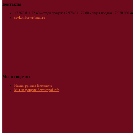
Контакты
+7 978 811 72 40 - отдел продаж
+7 978 811 72 60 - отдел продаж
+7 978 030 44
sevkomfortv@mail.ru
Мы в соцсетях
Наша группа в Вконтакте
Мы на форуме Sevastopol.info