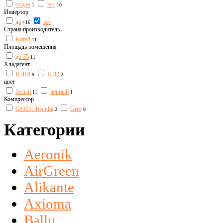
опция
нет
1
10
Инвертор
да
нет
+16
Страна производитель
Китай
11
Площадь помещения
до 35
11
Хладагент
R-410
R-32
9
2
цвет
белый
черный
11
1
Компрессор
GMCC Toshiba
Gree
2
6
Категории
Aeronik
AirGreen
Alikante
Axioma
Ballu