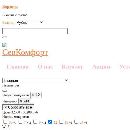
Корзина
В корзине пусто!
Валюта:
Главная
О нас
Каталог
Акции
Уст
Параметры
× 12
Индекс мощности:
× нет
Инвертор:
× Сбросить все
Цена
32500
-
36200
руб
Индекс мощности
36
7
9
12
18
24
+1
+11
+11
+9
+9
Wi-Fi