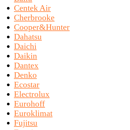
Centek Air
Cherbrooke
Cooper&Hunter
Dahatsu
Daichi
Daikin
Dantex
Denko
Ecostar
Electrolux
Eurohoff
Euroklimat
Fujitsu