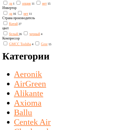
да
опция
нет
1
11
15
Инвертор
да
нет
16
11
Страна производитель
Китай
27
цвет
белый
черный
26
4
Компрессор
GMCC Toshiba
Gree
4
15
Категории
Aeronik
AirGreen
Alikante
Axioma
Ballu
Centek Air