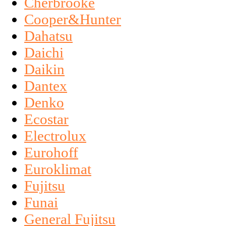
Cherbrooke
Cooper&Hunter
Dahatsu
Daichi
Daikin
Dantex
Denko
Ecostar
Electrolux
Eurohoff
Euroklimat
Fujitsu
Funai
General Fujitsu