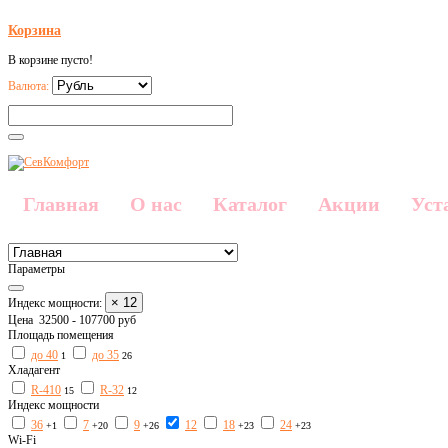
Корзина
В корзине пусто!
Валюта:
Главная
О нас
Каталог
Акции
Уст
Параметры
× 12
Индекс мощности:
Цена
32500
-
107700
руб
Площадь помещения
до 40
до 35
1
26
Хладагент
R-410
R-32
15
12
Индекс мощности
36
7
9
12
18
24
+1
+20
+26
+23
+23
Wi-Fi