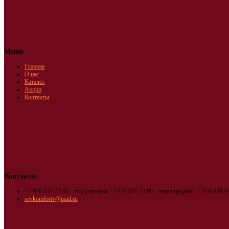
Меню
Главная
О нас
Каталог
Акции
Контакты
Контакты
+7 978 811 72 40 - отдел продаж
+7 978 811 72 60 - отдел продаж
+7 978 030 44
sevkomfortv@mail.ru