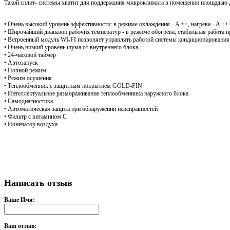
Такой сплит- системы хватит для поддержания микроклимата в помещении площадью д
• Очень высокий уровень эффективности: в режиме охлаждения - A ++, нагрева - A +
• Широчайший диапазон рабочих температур - в режиме обогрева, стабильная работа п
• Встроенный модуль WI-FI позволяет управлять работой системы кондиционирования
• Очень низкий уровень шума от внутреннего блока
• 24-часовой таймер
• Автозапуск
• Ночной режим
• Режим осушения
• Теплообменник с защитным покрытием GOLD-FIN
• Интеллектуальное размораживание теплообменника наружного блока
• Самодиагностика
• Автоматическая защита при обнаружении неисправностей
• Фильтр с витамином С
• Ионизатор воздуха
Написать отзыв
Ваше Имя:
Ваш отзыв: