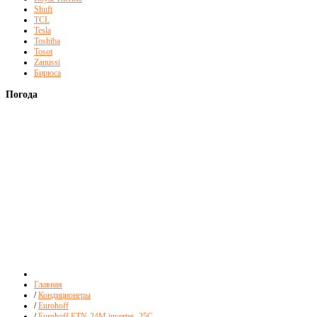
Shuft
TCL
Tesla
Toshiba
Tosot
Zanussi
Бирюса
Погода
Главная
/
Кондиционеры
/
Eurohoff
/
Eurohoff ETN-24M inverter -25C