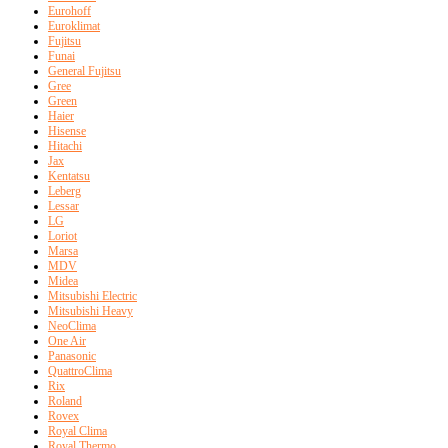
Eurohoff
Euroklimat
Fujitsu
Funai
General Fujitsu
Gree
Green
Haier
Hisense
Hitachi
Jax
Kentatsu
Leberg
Lessar
LG
Loriot
Marsa
MDV
Midea
Mitsubishi Electric
Mitsubishi Heavy
NeoClima
One Air
Panasonic
QuattroClima
Rix
Roland
Rovex
Royal Clima
Royal Thermo