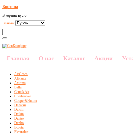
Корзина
В корзине пусто!
Валюта:
Главная
О нас
Каталог
Акции
Уст
AirGreen
Alikante
Axioma
Ballu
Centek Air
Cherbrooke
Cooper&Hunter
Dahatsu
Daichi
Daikin
Dantex
Denko
Ecostar
Electrolux