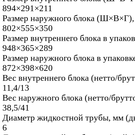
894×291×211
Размер наружного блока (Ш×В×Г),
802×555×350
Размер внутреннего блока в упако
948×365×289
Размер наружного блока в упаков
872×398×620
Вес внутреннего блока (нетто/брут
11,4/13
Вес наружного блока (нетто/брутто
38,5/41
Диаметр жидкостной трубы, мм (
6