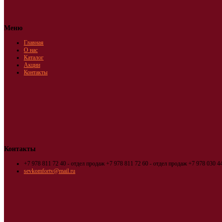
Меню
Главная
О нас
Каталог
Акции
Контакты
Контакты
+7 978 811 72 40 - отдел продаж
+7 978 811 72 60 - отдел продаж
+7 978 030 44
sevkomfortv@mail.ru