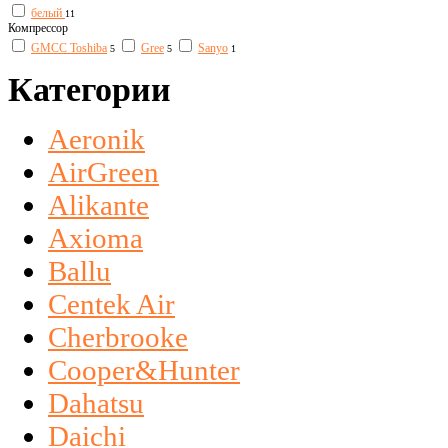
белый
11
Компрессор
GMCC Toshiba
Gree
Sanyo
5
5
1
Категории
Aeronik
AirGreen
Alikante
Axioma
Ballu
Centek Air
Cherbrooke
Cooper&Hunter
Dahatsu
Daichi