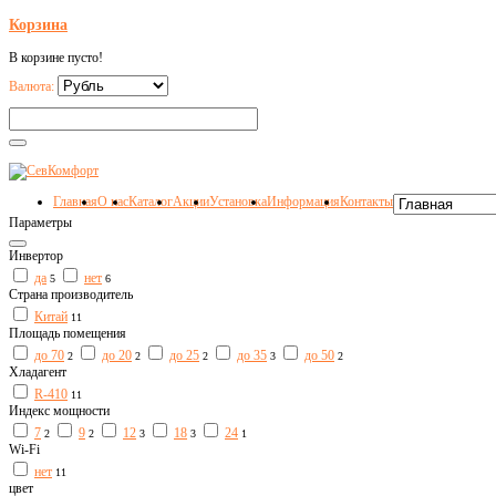
Корзина
В корзине пусто!
Валюта:
Главная
О нас
Каталог
Акции
Установка
Информация
Контакты
Параметры
Инвертор
да
нет
5
6
Страна производитель
Китай
11
Площадь помещения
до 70
до 20
до 25
до 35
до 50
2
2
2
3
2
Хладагент
R-410
11
Индекс мощности
7
9
12
18
24
2
2
3
3
1
Wi-Fi
нет
11
цвет