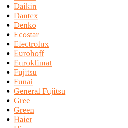
Daikin
Dantex
Denko
Ecostar
Electrolux
Eurohoff
Euroklimat
Fujitsu
Funai
General Fujitsu
Gree
Green
Haier