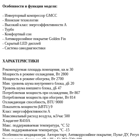
Особенности и функции модели:
- Инверторный компрессор GMCC
- Японские технологии
- Высокий класc энергоэффективности A
- Турбо
- Комфортный сон
- Антикоррозийное покрытие Golden Fin
- Скрытый LED дисплей
- Система самодиагностики
ХАРАКТЕРИСТИКИ
Рекомендуемая площадь помещения, кв.м 30
Мощность в режиме охлаждения, Вт 2800
Мощность в режиме обогрева, Вт 2700
Мин. уровень шума внутреннего блока, дБ 20
Уровень шума внешнего блока, дБ 47
Потребляемая мощность при охлаждении, Вт 867
Потребляемая мощность при обогреве, Вт 814
Охлаждающая способность, BTU 9000
Показатель мощности (kBTU) 9
Класс энергоэффективности A
Максимальный расход воздуха, м3/час 500
Хладагент R410A
Макс. поддерживаемая температура, °C 52
Мин. поддерживаемая температура, °C -15
Особенности кондиционера: Авторестарт, Антикоррозийное покрытие, Пульт ДУ, Ре