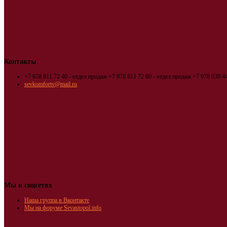
Контакты
+7 978 811 72 40 - отдел продаж
+7 978 811 72 60 - отдел продаж
+7 978 030 44
sevkomfortv@mail.ru
Мы в соцсетях
Наша группа в Вконтакте
Мы на форуме Sevastopol.info