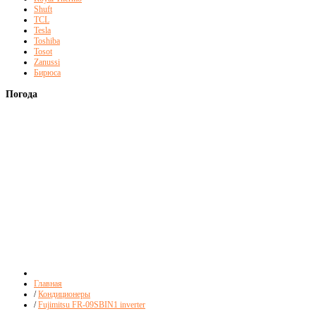
Shuft
TCL
Tesla
Toshiba
Tosot
Zanussi
Бирюса
Погода
Главная
/
Кондиционеры
/
Fujimitsu FR-09SBIN1 inverter