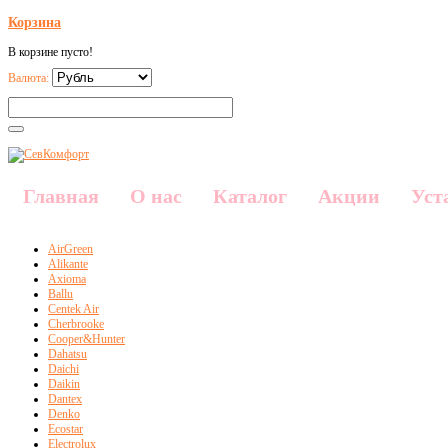
Корзина
В корзине пусто!
Валюта:
Главная
О нас
Каталог
Акции
Уст
AirGreen
Alikante
Axioma
Ballu
Centek Air
Cherbrooke
Cooper&Hunter
Dahatsu
Daichi
Daikin
Dantex
Denko
Ecostar
Electrolux