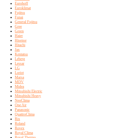
Eurohoff
Euroklimat
Fujitsu
Funai
General Fujitsu
Gree
Green
Haier
Hisense
Hitachi
Jax
Kentatsu
Leberg
Lessar
LG
Loriot
Marsa
MDV
Midea
Mitsubishi Electric
Mitsubishi Heavy
NeoClima
One Air
Panasonic
QuattroClima
Rix
Roland
Rovex
Royal Clima
Royal Thermo