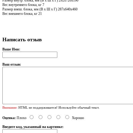
Размер внутр. блока, мм (В x Ш x Г) 292x720x190
Вес внутреннего блока, кг 7
Размер внеш. блока, мм (В x Ш x Г) 287x640x460
Вес внешнего блока, кг 21
Написать отзыв
Ваше Имя:
Ваш отзыв:
Внимание:
HTML не поддерживается! Используйте обычный текст.
Оценка:
Плохо
Хорошо
Введите код, указанный на картинке: