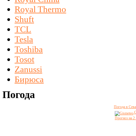
Royal Thermo
Shuft
TCL
Tesla
Toshiba
Tosot
Zanussi
Бирюса
Погода
Погода в Сева
G
Прогноз на 2