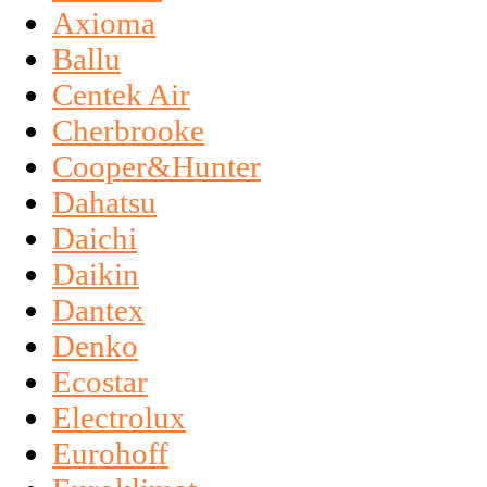
Axioma
Ballu
Centek Air
Cherbrooke
Cooper&Hunter
Dahatsu
Daichi
Daikin
Dantex
Denko
Ecostar
Electrolux
Eurohoff