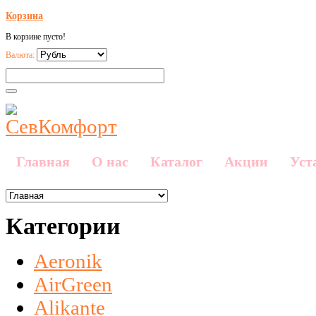
Корзина
В корзине пусто!
Валюта:
Главная
О нас
Каталог
Акции
Уст
Категории
Aeronik
AirGreen
Alikante