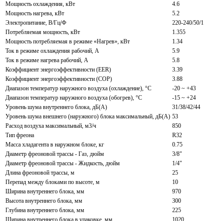
Мощность охлаждения, кВт
4.6
Мощность нагрева, кВт
5.2
Электропитание, В/Гц/Ф
220-240/50/1
Потребляемая мощность, кВт
1.355
Мощность потребляемая в режиме «Нагрев», кВт
1.34
Ток в режиме охлаждения рабочий, А
5.9
Ток в режиме нагрева рабочий, А
5.8
Коэффициент энергоэффективности (EER)
3.39
Коэффициент энергоэффективности (COP)
3.88
Диапазон температур наружного воздуха (охлаждение), °С
-20 ~ +43
Диапазон температур наружного воздуха (обогрев), °С
-15 ~ +24
Уровень шума внутреннего блока, дБ(А)
31/38/42/44
Уровень шума внешнего (наружного) блока максимальный, дБ(А)
53
Расход воздуха максимальный, м3/ч
850
Тип фреона
R32
Масса хладагента в наружном блоке, кг
0.75
Диаметр фреоновой трассы - Газ, дюйм
3/8"
Диаметр фреоновой трассы - Жидкость, дюйм
1/4"
Длина фреоновой трассы, м
25
Перепад между блоками по высоте, м
10
Ширина внутреннего блока, мм
970
Высота внутреннего блока, мм
300
Глубина внутреннего блока, мм
225
Ширина внутреннего блока в упаковке, мм
1020