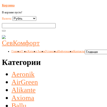
Корзина
В корзине пусто!
Валюта:
Главная
О нас
Каталог
Акции
Установка
Информация
Контакты
Категории
Aeronik
AirGreen
Alikante
Axioma
Ballu