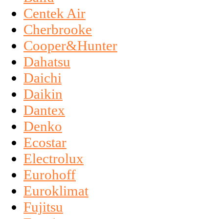
Centek Air
Cherbrooke
Cooper&Hunter
Dahatsu
Daichi
Daikin
Dantex
Denko
Ecostar
Electrolux
Eurohoff
Euroklimat
Fujitsu