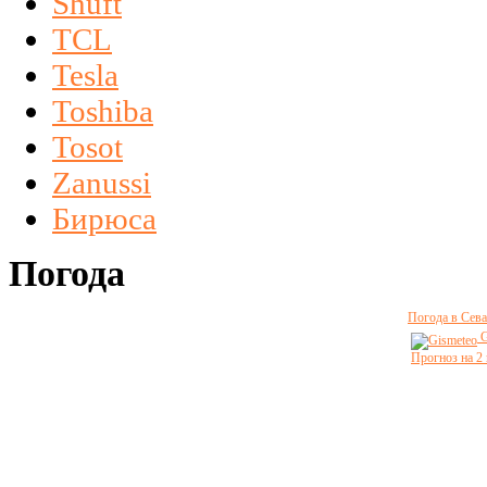
Shuft
TCL
Tesla
Toshiba
Tosot
Zanussi
Бирюса
Погода
Погода в Сева
G
Прогноз на 2