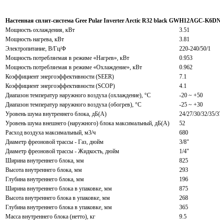
Настенная сплит-система Gree Pular Inverter Arctic R32 black GWH12AGC-K6
Мощность охлаждения, кВт
3.51
Мощность нагрева, кВт
3.81
Электропитание, В/Гц/Ф
220-240/50/1
Мощность потребляемая в режиме «Нагрев», кВт
0.953
Мощность потребляемая в режиме «Охлаждение», кВт
0.962
Коэффициент энергоэффективности (SEER)
7.1
Коэффициент энергоэффективности (SCOP)
4.1
Диапазон температур наружного воздуха (охлаждение), °С
-20 ~ +50
Диапазон температур наружного воздуха (обогрев), °С
-25 ~ +30
Уровень шума внутреннего блока, дБ(А)
24/27/30/32/35/3
Уровень шума внешнего (наружного) блока максимальный, дБ(А)
52
Расход воздуха максимальный, м3/ч
680
Диаметр фреоновой трассы - Газ, дюйм
3/8"
Диаметр фреоновой трассы - Жидкость, дюйм
1/4"
Ширина внутреннего блока, мм
825
Высота внутреннего блока, мм
293
Глубина внутреннего блока, мм
196
Ширина внутреннего блока в упаковке, мм
875
Высота внутреннего блока в упаковке, мм
268
Глубина внутреннего блока в упаковке, мм
365
Масса внутреннего блока (нетто), кг
9.5