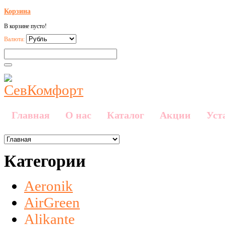
Корзина
В корзине пусто!
Валюта:
Главная
О нас
Каталог
Акции
Уст
Категории
Aeronik
AirGreen
Alikante