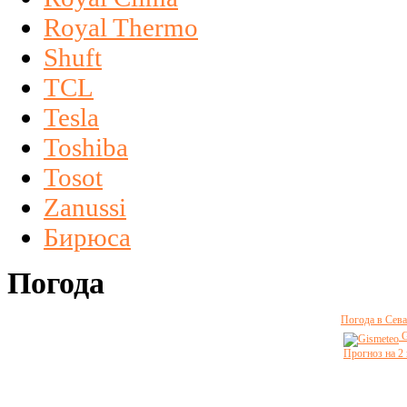
Royal Thermo
Shuft
TCL
Tesla
Toshiba
Tosot
Zanussi
Бирюса
Погода
Погода в Сева
G
Прогноз на 2