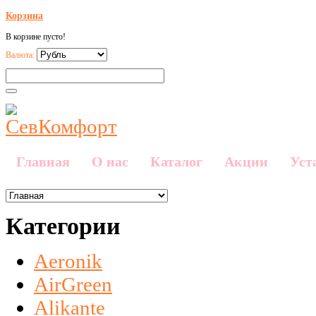
Корзина
В корзине пусто!
Валюта:
Главная
О нас
Каталог
Акции
Уст
Категории
Aeronik
AirGreen
Alikante