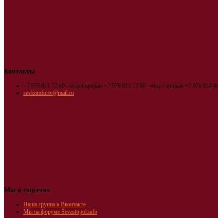
Контакты
+7 978 811 72 40 - отдел продаж
+7 978 811 72 60 - отдел продаж
+7 978 030 44
sevkomfortv@mail.ru
Мы в соцсетях
Наша группа в Вконтакте
Мы на форуме Sevastopol.info