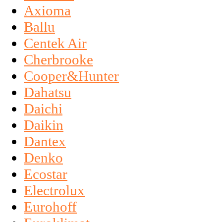
Axioma
Ballu
Centek Air
Cherbrooke
Cooper&Hunter
Dahatsu
Daichi
Daikin
Dantex
Denko
Ecostar
Electrolux
Eurohoff