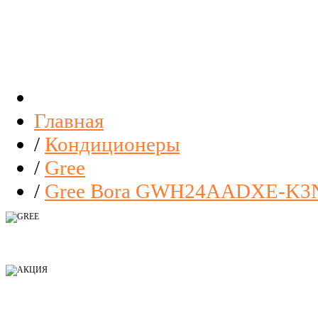
Главная
/
Кондиционеры
/
Gree
/
Gree Bora GWH24AADXE-K