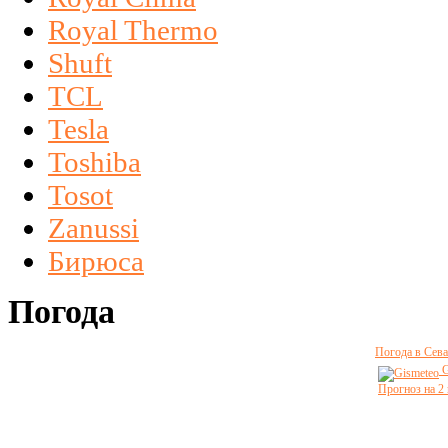
Royal Thermo
Shuft
TCL
Tesla
Toshiba
Tosot
Zanussi
Бирюса
Погода
Погода в Сева
G
Прогноз на 2