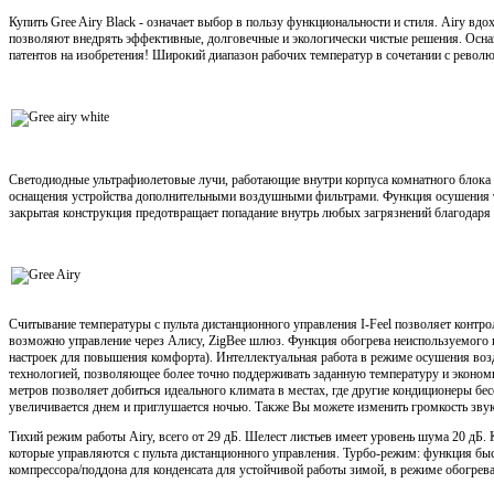
Купить Gree Airy Black - означает выбор в пользу функциональности и стиля. Airy в
позволяют внедрять эффективные, долговечные и экологически чистые решения. Осна
патентов на изобретения! Широкий диапазон рабочих температур в сочетании с револ
Светодиодные ультрафиолетовые лучи, работающие внутри корпуса комнатного блока 
оснащения устройства дополнительными воздушными фильтрами. Функция осушения те
закрытая конструкция предотвращает попадание внутрь любых загрязнений благодаря
Считывание температуры с пульта дистанционного управления I-Feel позволяет контро
возможно управление через Алису, ZigBee шлюз. Функция обогрева неиспользуемого
настроек для повышения комфорта). Интеллектуальная работа в режиме осушения воз
технологией, позволяющее более точно поддерживать заданную температуру и экономи
метров позволяет добиться идеального климата в местах, где другие кондиционеры бе
увеличивается днем и приглушается ночью. Также Вы можете изменить громкость зву
Тихий режим работы Airy, всего от 29 дБ. Шелест листьев имеет уровень шума 20 
которые управляются с пульта дистанционного управления. Турбо-режим: функция б
компрессора/поддона для конденсата для устойчивой работы зимой, в режиме обогрев