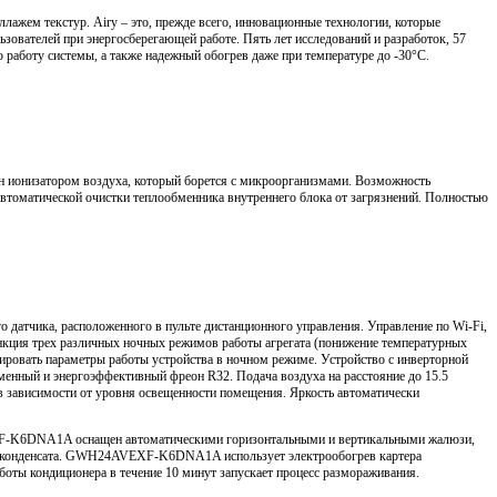
лажем текстур. Airy – это, прежде всего, инновационные технологии, которые
ователей при энергосберегающей работе. Пять лет исследований и разработок, 57
работу системы, а также надежный обогрев даже при температуре до -30°C.
ен ионизатором воздуха, который борется с микроорганизмами. Возможность
томатической очистки теплообменника внутреннего блока от загрязнений. Полностью
о датчика, расположенного в пульте дистанционного управления. Управление по Wi-Fi,
нкция трех различных ночных режимов работы агрегата (понижение температурных
ировать параметры работы устройства в ночном режиме. Устройство с инверторной
менный и энергоэффективный фреон R32. Подача воздуха на расстояние до 15.5
 в зависимости от уровня освещенности помещения. Яркость автоматически
AVEXF-K6DNA1A оснащен автоматическими горизонтальными и вертикальными жалюзи,
для конденсата. GWH24AVEXF-K6DNA1A использует электрообогрев картера
боты кондиционера в течение 10 минут запускает процесс размораживания.