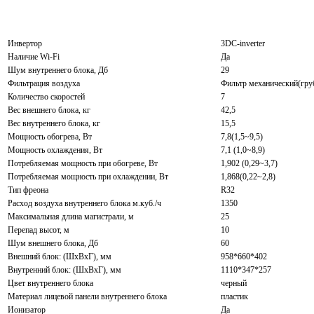
Инвертор
3DC-inverter
Наличие Wi-Fi
Да
Шум внутреннего блока, Дб
29
Фильтрация воздуха
Фильтр механический(груб
Количество скоростей
7
Вес внешнего блока, кг
42,5
Вес внутреннего блока, кг
15,5
Мощность обогрева, Вт
7,8(1,5~9,5)
Мощность охлаждения, Вт
7,1 (1,0~8,9)
Потребляемая мощность при обогреве, Вт
1,902 (0,29~3,7)
Потребляемая мощность при охлаждении, Вт
1,868(0,22~2,8)
Тип фреона
R32
Расход воздуха внутреннего блока м.куб./ч
1350
Максимальная длина магистрали, м
25
Перепад высот, м
10
Шум внешнего блока, Дб
60
Внешний блок: (ШхВхГ), мм
958*660*402
Внутренний блок: (ШхВхГ), мм
1110*347*257
Цвет внутреннего блока
черный
Материал лицевой панели внутреннего блока
пластик
Ионизатор
Да