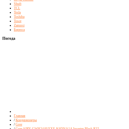
Shuft
TCL
Tesla
Toshiba
Tosot
Zanussi
Бирюса
Погода
Главная
/
Кондиционеры
/
Gree
/
Gree AIRY GWH24AVEXF-K6DNA1A Inverter Black R32