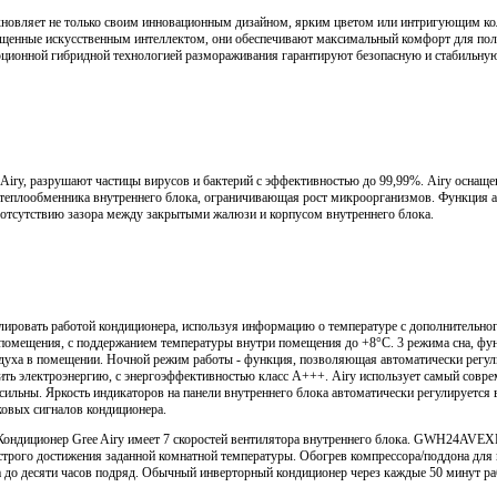
дохновляет не только своим инновационным дизайном, ярким цветом или интригующим кол
щенные искусственным интеллектом, они обеспечивают максимальный комфорт для польз
юционной гибридной технологией размораживания гарантируют безопасную и стабильную 
Airy, разрушают частицы вирусов и бактерий с эффективностью до 99,99%. Airy оснащ
плообменника внутреннего блока, ограничивающая рост микроорганизмов. Функция ав
 отсутствию зазора между закрытыми жалюзи и корпусом внутреннего блока.
лировать работой кондиционера, используя информацию о температуре с дополнительног
 помещения, с поддержанием температуры внутри помещения до +8°C. 3 режима сна, фу
духа в помещении. Ночной режим работы - функция, позволяющая автоматически регул
ть электроэнергию, с энергоэффективностью класс А+++. Airy использует самый совре
ссильны. Яркость индикаторов на панели внутреннего блока автоматически регулируется
ковых сигналов кондиционера.
дБ. Кондиционер Gree Airy имеет 7 скоростей вентилятора внутреннего блока. GWH24
ыстрого достижения заданной комнатной температуры. Обогрев компрессора/поддона 
а до десяти часов подряд. Обычный инверторный кондиционер через каждые 50 минут ра