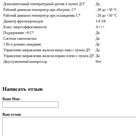
Дополнительный температурный датчик в пульте Д/У
Да
Рабочий диапазон температур при обогреве, C*
–30 до +30 °С
Рабочий диапазон температур при охлаждении, С*
–20 до +50 °С
Диаметр фреонопроводов
1/4 5/8
Класс энергоэффективности
A+++
Поддержание +8 С*
Да
Система самоочистки
Да
1 Вт в режиме ожидания
Да
Управление направления жалюзи вверх вниз с пульта ДУ
Да
Управление направления жалюзи вправо влево с пульта ДУ
Да
Двуступенчатый компрессор
Нет
Написать отзыв
Ваше Имя:
Ваш отзыв: