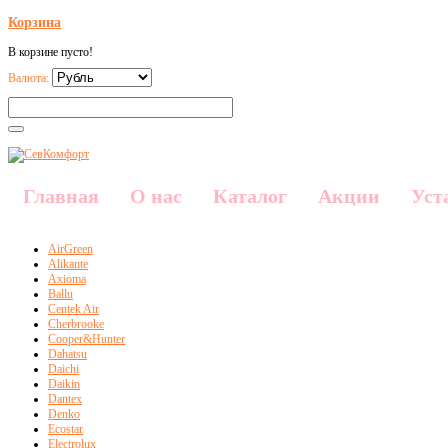
Корзина
В корзине пусто!
Валюта:
Главная
О нас
Каталог
Акции
Уст
AirGreen
Alikante
Axioma
Ballu
Centek Air
Cherbrooke
Cooper&Hunter
Dahatsu
Daichi
Daikin
Dantex
Denko
Ecostar
Electrolux