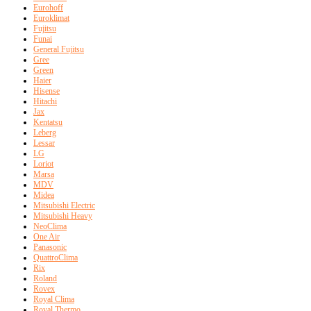
Eurohoff
Euroklimat
Fujitsu
Funai
General Fujitsu
Gree
Green
Haier
Hisense
Hitachi
Jax
Kentatsu
Leberg
Lessar
LG
Loriot
Marsa
MDV
Midea
Mitsubishi Electric
Mitsubishi Heavy
NeoClima
One Air
Panasonic
QuattroClima
Rix
Roland
Rovex
Royal Clima
Royal Thermo