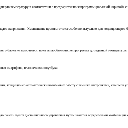
анную температуру в соответствии с предварительно запрограммированной «кривой» сн
адов напряжения. Уменьшение пускового тока особенно актуально для кондиционеров 
его блока не включается, пока теплообменник не прогреется до заданной температуры.
щью смартфона, планшета или ноутбука.
ия, кондиционер автоматически возобновит работу с теми же настройками, что были у
ую панель пульта дистанционного управления путем нажатия определенной комбинации 