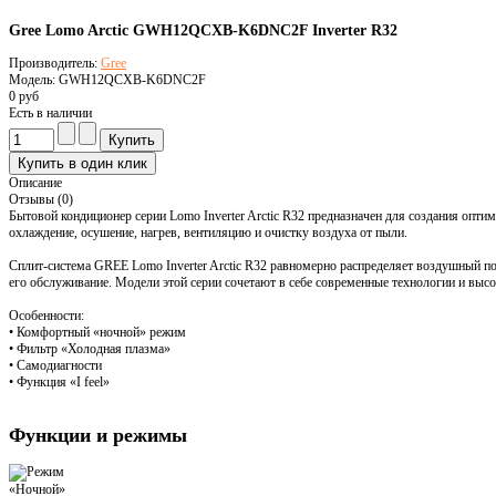
Gree Lomo Arctic GWH12QCXB-K6DNC2F Inverter R32
Производитель:
Gree
Модель: GWH12QCXB-K6DNC2F
0 руб
Есть в наличии
Описание
Отзывы (0)
Бытовой кондиционер серии Lomo Inverter Arctic R32 предназначен для создания оп
охлаждение, осушение, нагрев, вентиляцию и очистку воздуха от пыли.
Сплит-система GREE Lomo Inverter Arctic R32 равномерно распределяет воздушный по
его обслуживание. Модели этой серии сочетают в себе современные технологии и выс
Особенности:
• Комфортный «ночной» режим
• Фильтр «Холодная плазма»
• Самодиагности
• Функция «I feel»
Функции и режимы