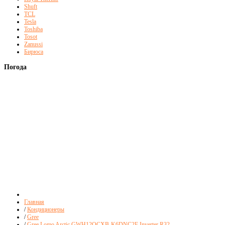
Shuft
TCL
Tesla
Toshiba
Tosot
Zanussi
Бирюса
Погода
Главная
/
Кондиционеры
/
Gree
/
Gree Lomo Arctic GWH12QCXB-K6DNC2F Inverter R32