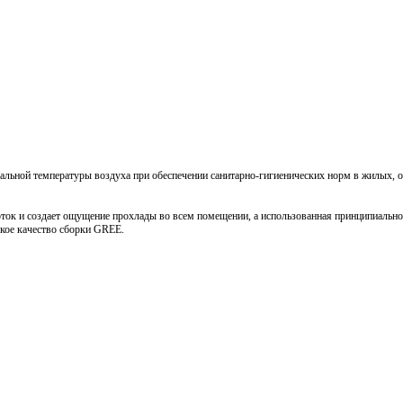
тимальной температуры воздуха при обеспечении санитарно-гигиенических норм в жилы
ток и создает ощущение прохлады во всем помещении, а использованная принципиально
окое качество сборки GREE.