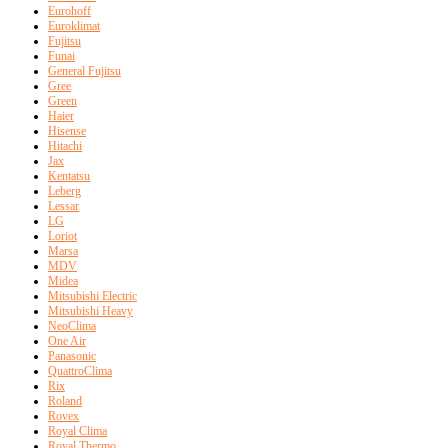
Eurohoff
Euroklimat
Fujitsu
Funai
General Fujitsu
Gree
Green
Haier
Hisense
Hitachi
Jax
Kentatsu
Leberg
Lessar
LG
Loriot
Marsa
MDV
Midea
Mitsubishi Electric
Mitsubishi Heavy
NeoClima
One Air
Panasonic
QuattroClima
Rix
Roland
Rovex
Royal Clima
Royal Thermo