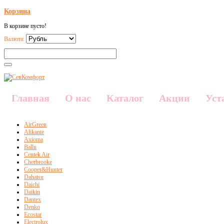
Корзина
В корзине пусто!
Валюта:
Главная
О нас
Каталог
Акции
Уст
AirGreen
Alikante
Axioma
Ballu
Centek Air
Cherbrooke
Cooper&Hunter
Dahatsu
Daichi
Daikin
Dantex
Denko
Ecostar
Electrolux