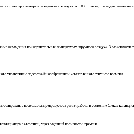
ме обогрева при температуре наружного воздуха от -10°С и ниже, благодаря изменению 
жиме охлаждения при отрицательных температурах наружного воздуха. В зависимости от
ного управления с подсветкой и отображением установленного текущего времени.
онтролировать с помощью микропроцессора режим работы и состояние блоков кондицио
ондиционера с отсрочкой, через заданный промежуток времени.