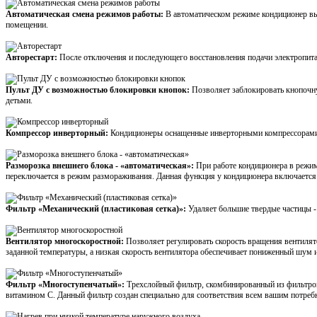
Автоматическая смена режимов работы:
В автоматическом режиме кондиционер вы
помещении.
Авторестарт:
После отключения и последующего восстановления подачи электропитан
Пульт ДУ с возможностью блокировки кнопок:
Позволяет заблокировать кнопочн
детьми.
Компрессор инверторный:
Кондиционеры оснащенные инверторными компрессорами 
Разморозка внешнего блока - «автоматическая»:
При работе кондиционера в режим
переключается в режим размораживания. Данная функция у кондиционера включается
Фильтр «Механический (пластиковая сетка)»:
Удаляет большие твердые частицы -
Вентилятор многоскоростной:
Позволяет регулировать скорость вращения вентилят
заданной температуры, а низкая скорость вентилятора обеспечивает пониженный шум
Фильтр «Многоступенчатый»:
Трехслойный фильтр, скомбинированный из фильтров
витамином С. Данный фильтр создан специально для соответствия всем вашим потреб