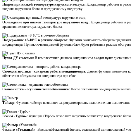
Нагрев при низкой температуре наружного воздуха:
Кондиционер работает в режи
поддона наружного блока и предпусковому подогреву.
Охлаждение при низкой температуре наружного возд.:
Кондиционер работает в ре
вращения вентилятора наружного блока.
Поддержание +8-10°С в режиме обогрева:
Функция экономного обогрева предназнач
кондиционера. При включении данной функции блок будет работать в режиме обогрева
Пульт ДУ с часами:
В комплектацию данного кондиционера входит пульт дистанцион
Самодиагностика - контроль работы кондиционера:
Данная функция позволяет к
облегчения обслуживания кондиционера при сбое.
Самоочистка - осушение теплообменника:
После отключения кондиционера вентиля
Таймер:
Функция таймера позволяет запрограммировать включение или выключение к
Режим «Турбо»:
Функция «Турбо» позволяет запустить вентилятор внутреннего блок
Фильтр «Угольный»:
Высокоэффективный фильтр, содержащий активированный уголь