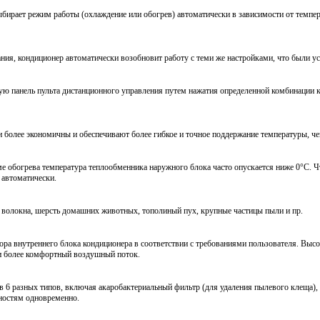
бирает режим работы (охлаждение или обогрев) автоматически в зависимости от темпе
ия, кондиционер автоматически возобновит работу с теми же настройками, что были у
ую панель пульта дистанционного управления путем нажатия определенной комбинации 
более экономичны и обеспечивают более гибкое и точное поддержание температуры, ч
е обогрева температура теплообменника наружного блока часто опускается ниже 0°С. 
 автоматически.
 волокна, шерсть домашних животных, тополиный пух, крупные частицы пыли и пр.
ора внутреннего блока кондиционера в соответствии с требованиями пользователя. Высо
 и более комфортный воздушный поток.
 6 разных типов, включая акаробактериальный фильтр (для удаления пылевого клеща),
ностям одновременно.