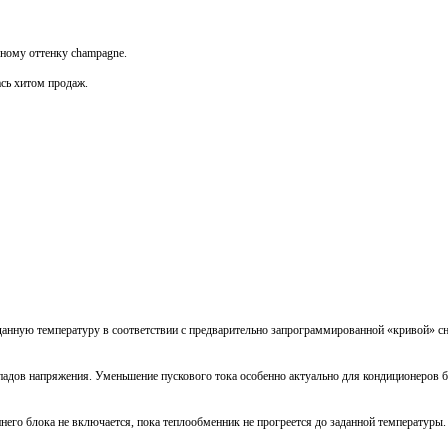
рному оттенку champagne.
сь хитом продаж.
анную температуру в соответствии с предварительно запрограммированной «кривой» сн
адов напряжения. Уменьшение пускового тока особенно актуально для кондиционеров 
его блока не включается, пока теплообменник не прогреется до заданной температуры.