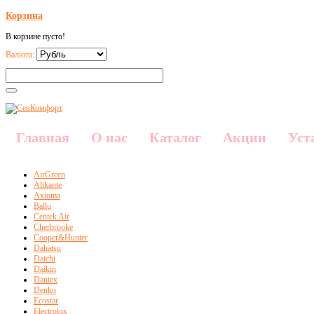
Корзина
В корзине пусто!
Валюта:
Главная
О нас
Каталог
Акции
Уст
AirGreen
Alikante
Axioma
Ballu
Centek Air
Cherbrooke
Cooper&Hunter
Dahatsu
Daichi
Daikin
Dantex
Denko
Ecostar
Electrolux