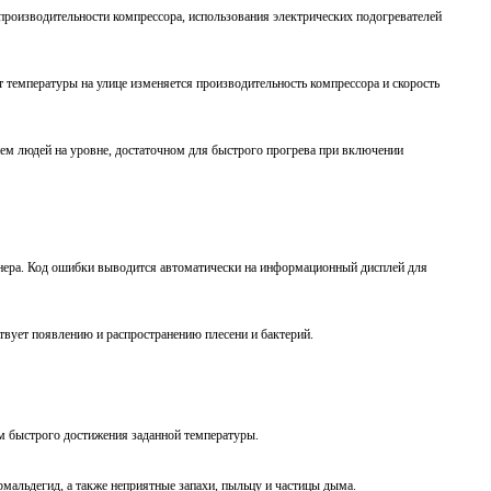
производительности компрессора, использования электрических подогревателей
 температуры на улице изменяется производительность компрессора и скорость
ем людей на уровне, достаточном для быстрого прогрева при включении
нера. Код ошибки выводится автоматически на информационный дисплей для
твует появлению и распространению плесени и бактерий.
м быстрого достижения заданной температуры.
альдегид, а также неприятные запахи, пыльцу и частицы дыма.