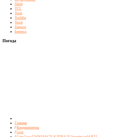
Shuft
TCL
Tesla
Toshiba
Tosot
Zanussi
Бирюса
Погода
Главная
/
Кондиционеры
/
Gree
/
Gree Lyra GWH18ACD-K3DNA1F Inverter gold R32