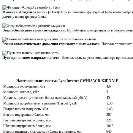
Функция «Следуй за мной» (I Feel):
При включенной функции «I feel» температура в
датчику на внутреннем блоке.
Энергосбережение в режиме ожидания:
Потребление электроэнергии в режиме ожида
Режим автоматического движения горизонтальных жалюзи:
Позволяет включить
Пуск при низком напряжении сети:
Возможность запуска кондиционера при снижен
Настенная сплит-система Lyra Inverter GWH18ACD-K3DNA1F
Мощность охлаждения, кВт
4.6
Мощность нагрева, кВт
5
Уровень шума внутреннего блока максимальный, дБ(А)
45
Мощность потребляемая в режиме "Нагрев", кВт
1.38
Потребляемая мощность, кВт
1.43
Высота внутреннего блока, мм
307
Глубина внутреннего блока, мм
221
Ширина внутреннего блока, мм
1013
Высота внешнего (наружного) блока в упаковке, мм
645