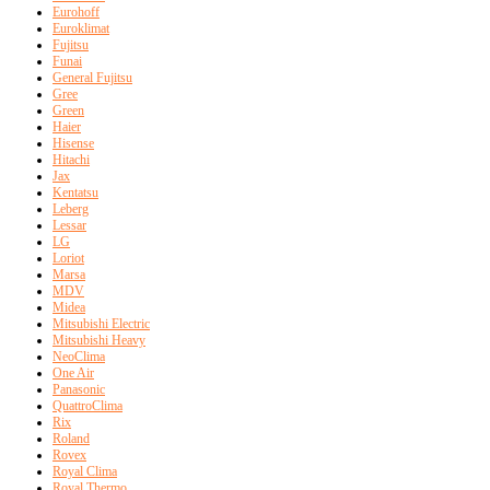
Eurohoff
Euroklimat
Fujitsu
Funai
General Fujitsu
Gree
Green
Haier
Hisense
Hitachi
Jax
Kentatsu
Leberg
Lessar
LG
Loriot
Marsa
MDV
Midea
Mitsubishi Electric
Mitsubishi Heavy
NeoClima
One Air
Panasonic
QuattroClima
Rix
Roland
Rovex
Royal Clima
Royal Thermo