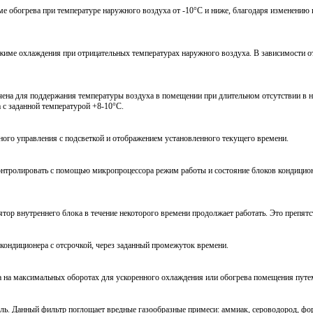
ме обогрева при температуре наружного воздуха от -10°С и ниже, благодаря изменению 
жиме охлаждения при отрицательных температурах наружного воздуха. В зависимости от
ена для поддержания температуры воздуха в помещении при длительном отсутствии в н
 с заданной температурой +8-10°С.
ного управления с подсветкой и отображением установленного текущего времени.
онтролировать с помощью микропроцессора режим работы и состояние блоков кондицио
тор внутреннего блока в течение некоторого времени продолжает работать. Это препятс
ондиционера с отсрочкой, через заданный промежуток времени.
а на максимальных оборотах для ускоренного охлаждения или обогрева помещения путе
. Данный фильтр поглощает вредные газообразные примеси: аммиак, сероводород, форм