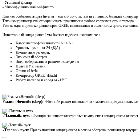
- Угольный фильтр
- Многофункциональный фильтр
Главная особенность Lyra Inverter – мягкий золотистый цвет панели, близкий к популя
Такой кондиционер станет украшением практически любого современного интерьера.
Уже не одна модель кондиционеров GREE, выполненная в золотистом цвете, становила
Инверторный кондиционер Lyra Inverter надёжен и экономичен.
Класс энергоэффективности А++/А+
Уровень шума – от 24 дБ(А)
Компактные размеры;
Экономный обогрев
Энергосбережение в режиме охлаждения
Пульт ДУ с часами
Опция «I feel»
Компрессор GREE, Hitachi
Работа на тепло и холод от -15°С
Режим «Ночной» (sleep):
«Ночной» режим позволяет автоматически регулировать зад
«Плавный» пуск:
Функция защищает электронные компоненты кондиционера от переп
«Теплый» пуск:
При включении кондиционера в режим обогрева, вентилятор внутренн