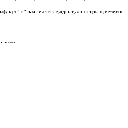
ли функция "I feel" выключена, то температура воздуха в помещении определяется по
го потока.