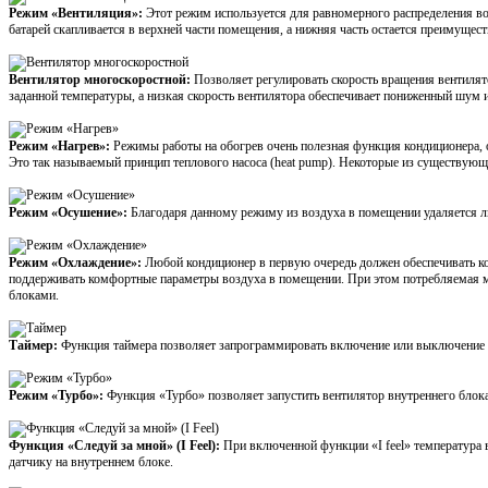
Режим «Вентиляция»:
Этот режим используется для равномерного распределения воз
батарей скапливается в верхней части помещения, а нижняя часть остается преимущест
Вентилятор многоскоростной:
Позволяет регулировать скорость вращения вентилят
заданной температуры, а низкая скорость вентилятора обеспечивает пониженный шум
Режим «Нагрев»:
Режимы работы на обогрев очень полезная функция кондиционера, 
Это так называемый принцип теплового насоса (heat pump). Некоторые из существующ
Режим «Осушение»:
Благодаря данному режиму из воздуха в помещении удаляется л
Режим «Охлаждение»:
Любой кондиционер в первую очередь должен обеспечивать к
поддерживать комфортные параметры воздуха в помещении. При этом потребляемая мо
блоками.
Таймер:
Функция таймера позволяет запрограммировать включение или выключение к
Режим «Турбо»:
Функция «Турбо» позволяет запустить вентилятор внутреннего блок
Функция «Следуй за мной» (I Feel):
При включенной функции «I feel» температура в
датчику на внутреннем блоке.