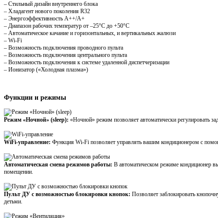
– Стильный дизайн внутреннего блока
– Хладагент нового поколения R32
– Энергоэффективность А++/А+
– Диапазон рабочих температур от –25°С до +50°С
– Автоматическое качание и горизонтальных, и вертикальных жалюзи
– Wi-Fi
– Возможность подключения проводного пульта
– Возможность подключения центрального пульта
– Возможность подключения к системе удаленной диспетчеризации
– Ионизатор («Холодная плазма»)
Функции и режимы
Режим «Ночной» (sleep):
«Ночной» режим позволяет автоматически регулировать зад
WiFi-управление:
Функция Wi-Fi позволяет управлять вашим кондиционером с помо
Автоматическая смена режимов работы:
В автоматическом режиме кондиционер вы
помещении.
Пульт ДУ с возможностью блокировки кнопок:
Позволяет заблокировать кнопочн
детьми.