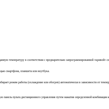
анную температуру в соответствии с предварительно запрограммированной «кривой» сн
щью смартфона, планшета или ноутбука.
бирает режим работы (охлаждение или обогрев) автоматически в зависимости от темпе
ую панель пульта дистанционного управления путем нажатия определенной комбинации 