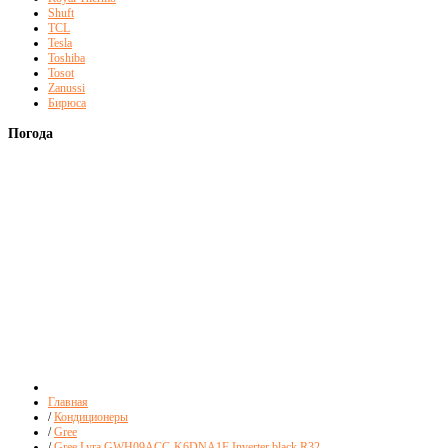
Shuft
TCL
Tesla
Toshiba
Tosot
Zanussi
Бирюса
Погода
Главная
/
Кондиционеры
/
Gree
/
Gree Lyra GWH09ACC-K6DNA1F Inverter black R32