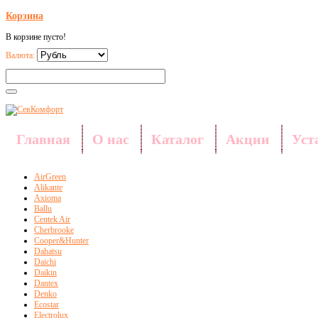
Корзина
В корзине пусто!
Валюта:
Главная
О нас
Каталог
Акции
Уст
AirGreen
Alikante
Axioma
Ballu
Centek Air
Cherbrooke
Cooper&Hunter
Dahatsu
Daichi
Daikin
Dantex
Denko
Ecostar
Electrolux