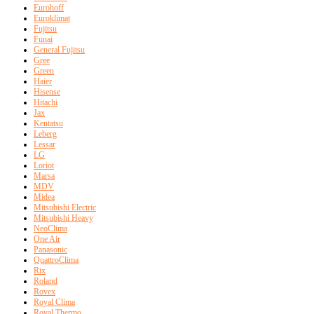
Eurohoff
Euroklimat
Fujitsu
Funai
General Fujitsu
Gree
Green
Haier
Hisense
Hitachi
Jax
Kentatsu
Leberg
Lessar
LG
Loriot
Marsa
MDV
Midea
Mitsubishi Electric
Mitsubishi Heavy
NeoClima
One Air
Panasonic
QuattroClima
Rix
Roland
Rovex
Royal Clima
Royal Thermo