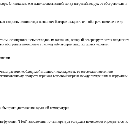
ора. Оптимально его использовать зимой, когда нагретый воздух от обогревателя и
кая скорость вентилятора позволяет быстрее охладить или обогреть помещение до
ством, оснащаются четырехходовым клапаном, который реверсирует поток хладагента.
нный обогревать помещение в период неблагоприятных погодных условий.
ещении.
очном расчете необходимой мощности охлаждения, то он сможет постоянно
организованному процессу переноса тепловой энергии между внутренним и наружным
м быстрого достижения заданной температуры.
ли функция "I feel" выключена, то температура воздуха в помещении определяется по