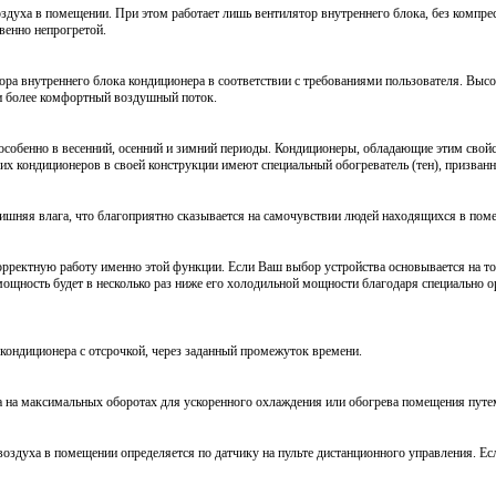
духа в помещении. При этом работает лишь вентилятор внутреннего блока, без компресс
венно непрогретой.
ора внутреннего блока кондиционера в соответствии с требованиями пользователя. Высо
 и более комфортный воздушный поток.
особенно в весенний, осенний и зимний периоды. Кондиционеры, обладающие этим свой
их кондиционеров в своей конструкции имеют специальный обогреватель (тен), призва
ишняя влага, что благоприятно сказывается на самочувствии людей находящихся в пом
орректную работу именно этой функции. Если Ваш выбор устройства основывается на т
щность будет в несколько раз ниже его холодильной мощности благодаря специально 
ондиционера с отсрочкой, через заданный промежуток времени.
а на максимальных оборотах для ускоренного охлаждения или обогрева помещения путе
оздуха в помещении определяется по датчику на пульте дистанционного управления. Ес