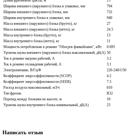
Длина фреоновой трассы, м
15
Ширина внешнего (наружного) блока в упаковке, мм
794
Ширина внешнего (наружного) блока, мм
732
Ширина внутреннего блока в упаковке, мм
940
Масса внешнего (наружного) блока (брутто), кг
27
Масса внешнего (наружного) блока (нетто), кг
24.5
Масса внутреннего блока (брутто), кг
13
Масса внутреннего блока (нетто), кг
11
Мощность потребляемая в режиме "Обогрев фанкойлами", кВт
0.695
Уровень шума внешнего (наружного) блока максимальный, дБ(А)
50
Ток в режиме нагрева рабочий, А
3.2
Ток в режиме охлаждения рабочий, А
3.1
Электропитание, В/Гц/Ф
220-240/1/50
Коэффициент энергоэффективности (SCOP)
4.2
Коэффициент энергоэффективности (SEER)
7.5
Расход воздуха максимальный, м3/ч
610
Тип фреона
R32
Перепад между блоками по высоте, м
10
Уровень шума внутреннего блока минимальный, дБ(А)
25
Написать отзыв