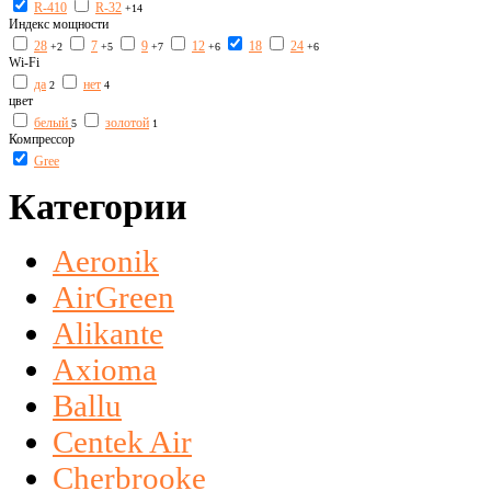
R-410
R-32
+14
Индекс мощности
28
7
9
12
18
24
+2
+5
+7
+6
+6
Wi-Fi
да
нет
2
4
цвет
белый
золотой
5
1
Компрессор
Gree
Категории
Aeronik
AirGreen
Alikante
Axioma
Ballu
Centek Air
Cherbrooke