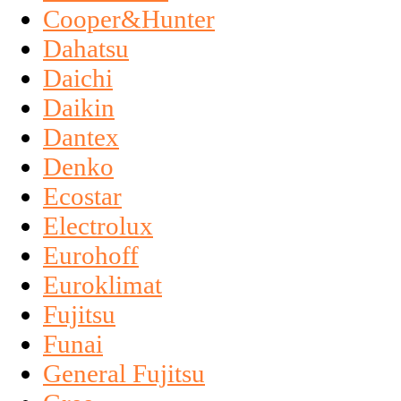
Cooper&Hunter
Dahatsu
Daichi
Daikin
Dantex
Denko
Ecostar
Electrolux
Eurohoff
Euroklimat
Fujitsu
Funai
General Fujitsu