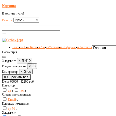
Корзина
В корзине пусто!
Валюта:
Главная
О нас
Каталог
Акции
Установка
Информация
Контакты
Параметры
× R-410
Хладагент:
× 18
Индекс мощности:
× Gree
Компрессор:
× Сбросить все
Цена
69000
-
82200
руб
Инвертор
да
нет
3
3
Страна производитель
Китай
6
Площадь помещения
до 50
6
Хладагент