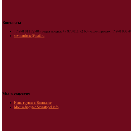
Контакты
+7 978 811 72 40 - отдел продаж
+7 978 811 72 60 - отдел продаж
+7 978 030 44
sevkomfortv@mail.ru
Мы в соцсетях
Наша группа в Вконтакте
Мы на форуме Sevastopol.info