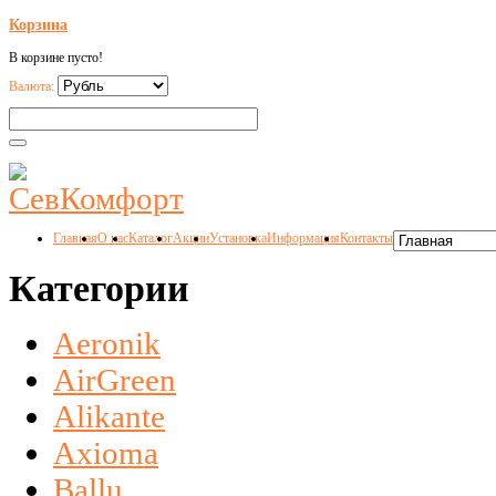
Корзина
В корзине пусто!
Валюта:
Главная
О нас
Каталог
Акции
Установка
Информация
Контакты
Категории
Aeronik
AirGreen
Alikante
Axioma
Ballu