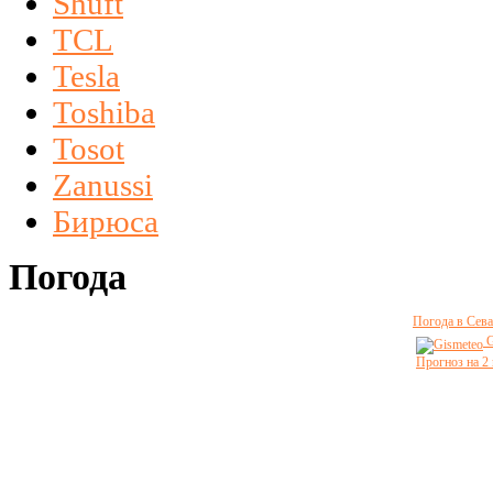
Shuft
TCL
Tesla
Toshiba
Tosot
Zanussi
Бирюса
Погода
Погода в Сева
G
Прогноз на 2