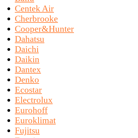
Centek Air
Cherbrooke
Cooper&Hunter
Dahatsu
Daichi
Daikin
Dantex
Denko
Ecostar
Electrolux
Eurohoff
Euroklimat
Fujitsu