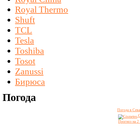
Royal Thermo
Shuft
TCL
Tesla
Toshiba
Tosot
Zanussi
Бирюса
Погода
Погода в Сева
G
Прогноз на 2