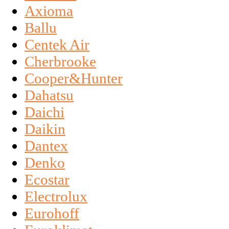
Axioma
Ballu
Centek Air
Cherbrooke
Cooper&Hunter
Dahatsu
Daichi
Daikin
Dantex
Denko
Ecostar
Electrolux
Eurohoff