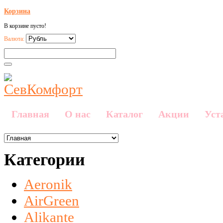
Корзина
В корзине пусто!
Валюта:
Главная
О нас
Каталог
Акции
Уст
Категории
Aeronik
AirGreen
Alikante