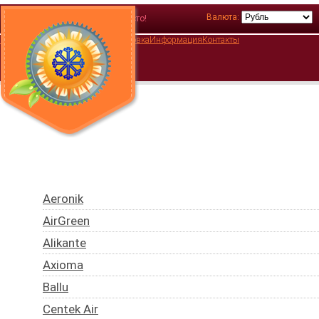
Валюта:
Корзина
В корзине пусто!
Главная
О нас
Каталог
Акции
Установка
Информация
Контакты
Aeronik
AirGreen
Alikante
Axioma
Ballu
Centek Air