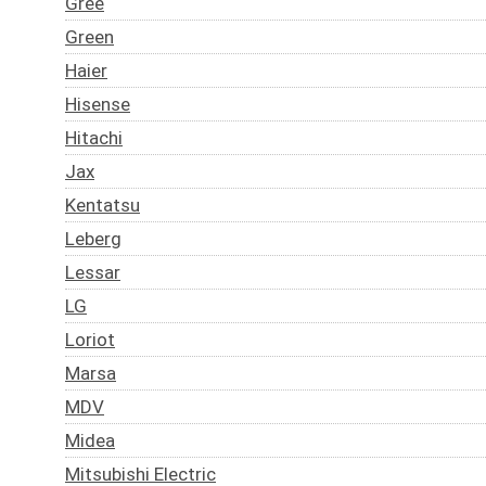
Gree
Green
Haier
Hisense
Hitachi
Jax
Kentatsu
Leberg
Lessar
LG
Loriot
Marsa
MDV
Midea
Mitsubishi Electric