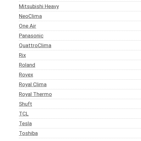
Mitsubishi Heavy
NeoClima
One Air
Panasonic
QuattroClima
Rix
Roland
Rovex
Royal Clima
Royal Thermo
Shuft
TCL
Tesla
Toshiba