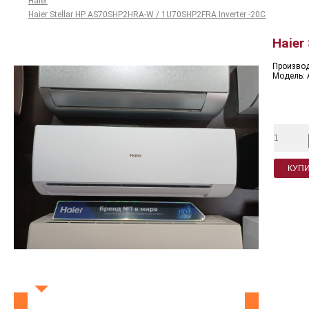
Haier
Haier Stellar HP AS70SHP2HRA-W / 1U70SHP2FRA Inverter -20C
Haier
Произво
Модель: