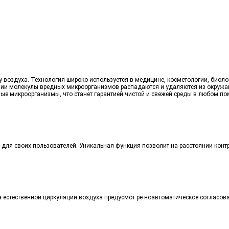
воздуха. Технология широко используется в медицине, косметологии, биолог
ении молекулы вредных микроорганизмов распадаются и удаляются из окружа
ные микроорганизмы, что станет гарантией чистой и свежей среды в любом п
ее для своих пользователей. Уникальная функция позволит на расстоянии кон
 естественной циркуляции воздуха предусмот ре ноавтоматическое согласов