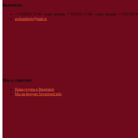
Контакты
+7 978 811 72 40 - отдел продаж
+7 978 811 72 60 - отдел продаж
+7 978 030 44
sevkomfortv@mail.ru
Мы в соцсетях
Наша группа в Вконтакте
Мы на форуме Sevastopol.info