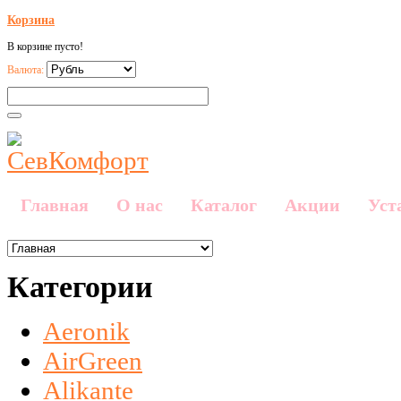
Корзина
В корзине пусто!
Валюта:
Главная
О нас
Каталог
Акции
Уст
Категории
Aeronik
AirGreen
Alikante