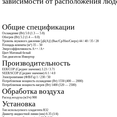
зависимости от расположения люд
Общие спецификации
Охлаждение (Вт)
5.0 (1.3 — 5.8)
Обогрев (Вт)
5.2 (1.4 — 6.0)
Уровень звукового давления [дБ(А)] (Выс/Ср/Низ/Сверх)
44 / 40 / 35 / 28
Площадь комнаты (м²)
35 – 50
Энергоэффективность
A++ / A+
Цвет
Матовый белый
Тип двигателя
Инвертор
Производительность
EER/COP (Среднее значение)
3.23 / 3.71
SEER/SCOP (Среднее значение)
6.1 / 4.0
Электропитание (Ф/В/Гц)
1 / 230 / 50
Потребляемая мощность охлаждение (Вт)
1550 (400 — 2000)
Потребляемая мощность нагрев (Вт)
1400 (520 — 2500)
Обработка воздуха
Расход воздуха (м3/ч)
900
Установка
Тип используемого хладагента
R32
Диаметр жидкостной линии (мм)
6.35 (1/4)