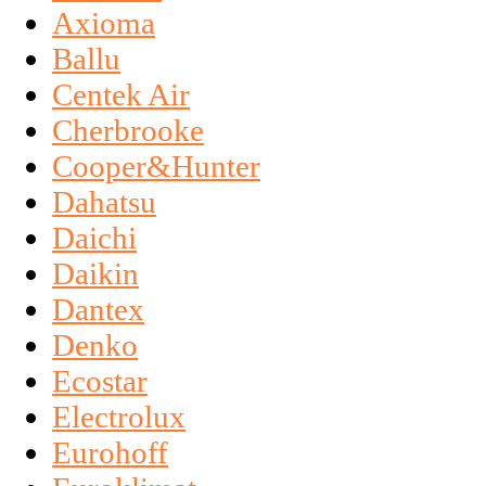
Axioma
Ballu
Centek Air
Cherbrooke
Cooper&Hunter
Dahatsu
Daichi
Daikin
Dantex
Denko
Ecostar
Electrolux
Eurohoff