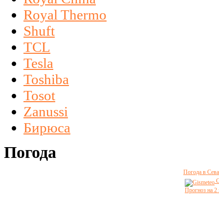
Royal Thermo
Shuft
TCL
Tesla
Toshiba
Tosot
Zanussi
Бирюса
Погода
Погода в Сева
G
Прогноз на 2