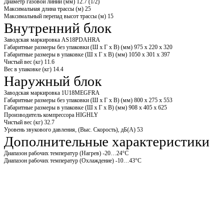
Диаметр газовой линии (мм)
12.7 (1/2)
Максимальная длина трассы (м)
25
Максимальный перепад высот трассы (м)
15
Внутренний блок
Заводская маркировка
AS18PDAHRA
Габаритные размеры без упаковки (Ш x Г x В) (мм)
975 x 220 x 320
Габаритные размеры в упаковке (Ш x Г x В) (мм)
1050 x 301 x 397
Чистый вес (кг)
11.6
Вес в упаковке (кг)
14.4
Наружный блок
Заводская маркировка
1U18MEGFRA
Габаритные размеры без упаковки (Ш x Г x В) (мм)
800 x 275 x 553
Габаритные размеры в упаковке (Ш x Г x В) (мм)
908 x 405 x 625
Производитель компрессора
HIGHLY
Чистый вес (кг)
32.7
Уровень звукового давления, (Выс. Скорость), дБ(А)
53
Дополнительные характеристики
Диапазон рабочих температур (Нагрев)
-20…24°C
Диапазон рабочих температур (Охлаждение)
-10…43°C