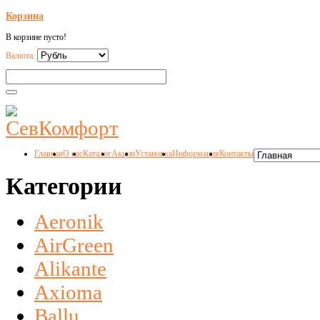
Корзина
В корзине пусто!
Валюта:
Главная
О нас
Каталог
Акции
Установка
Информация
Контакты
Категории
Aeronik
AirGreen
Alikante
Axioma
Ballu