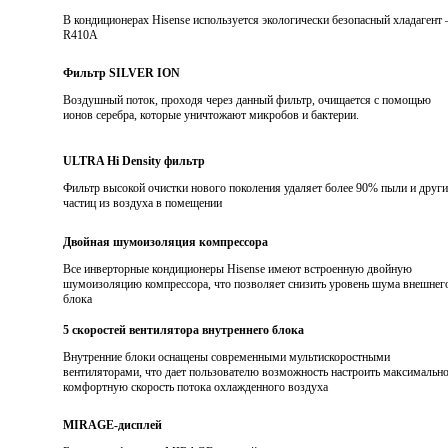
В кондиционерах Hisense используется экологически безопасный хладагент 
R410A
Фильтр SILVER ION
Воздушный поток, проходя через данный фильтр, очищается с помощью
ионов серебра, которые уничтожают микробов и бактерии.
ULTRA Hi Density фильтр
Фильтр высокой очистки нового поколения удаляет более 90% пыли и друг
частиц из воздуха в помещении
Двойная шумоизоляция компрессора
Все инверторные кондиционеры Hisense имеют встроенную двойную
шумоизоляцию компрессора, что позволяет снизить уровень шума внешнег
блока
5 скоростей вентилятора внутреннего блока
Внутренние блоки оснащены современными мультискоростными
вентиляторами, что дает пользователю возможность настроить максимальн
комфортную скорость потока охлажденного воздуха
MIRAGE-дисплей