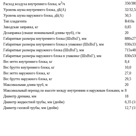
3
350/38
Расход воздуха внутреннего блока, м
/ч
Уровень шума внутреннего блока, дБ(А)
32/32,5
Уровень шума наружного блока, дБ(A)
50,5
Тип хладагента
R410a
Заводская заправка, кг
0,85
Дозаправка (свыше номинальной длины труб), г/м
20
Габаритные размеры внутреннего блока (ШхВхГ), мм
880x27
Габаритные размеры внутреннего блока в упаковке (ШхВхГ), мм
930x33
Габаритные размеры наружного блока (ШхВхГ), мм
715x48
Габаритные размеры наружного блока в упаковке (ШхВхГ), мм
830x53
Вес нетто внутреннего блока, кг
8,4
Вес брутто внутреннего блока, кг
10,0
Вес нетто наружного блока, кг
27,0
Вес брутто наружного блока, кг
29,5
Максимальная длина труб, м
20
Максимальный перепад по высоте между внутренним и наружным блоками, м
8
Диаметр дренажа, мм
18
Диаметр жидкостной трубы, мм (дюйм)
6,35 (1
Диаметр газовой трубы, мм (дюйм)
12,7 (1