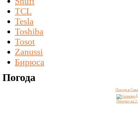
Shuft
TCL
Tesla
Toshiba
Tosot
Zanussi
Бирюса
Погода
Погода в Сева
G
Прогноз на 2