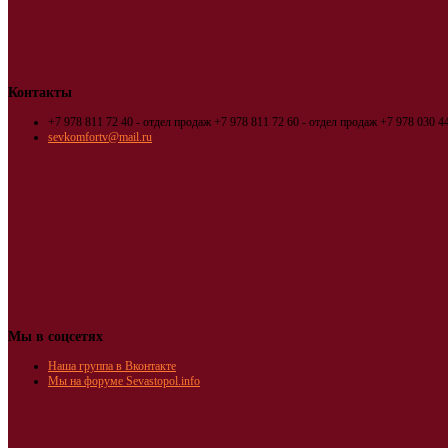
Контакты
+7 978 811 72 40 - отдел продаж
+7 978 811 72 60 - отдел продаж
+7 978 030 44
sevkomfortv@mail.ru
Мы в соцсетях
Наша группа в Вконтакте
Мы на форуме Sevastopol.info