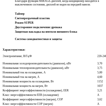
Благодаря функции MIRAGE-дисплей, когда кондиционер находится в
выключенном состоянии, дисплей не виден на передней панели.
Таймер
Светопрозрачный пластик
Режим SUPER
Двустороннее подключение дренажа
Защитная накладка на вентили внешнего блока
Система самодиагностики и защиты
Характеристики:
Электропитание, В/Гц/Ф
220-24
Номинальная холодопроизводительность (диапазон), кВт
3,70
Номинальная теплопроизводительность (диапазон), кВт
3,75
Номинальный ток на охлаждение, А
5,00
Номинальный ток на нагрев, А
4,60
Номинальная мощность на охлаждение, Вт
1152
Номинальная мощность на нагрев, Вт
1037
Коэффициент энергоэффективности (охлаждение), EER
3,21
Класс энергоэффективности EER (охлаждение)
A
Коэффициент энергоэффективности (нагрев), COP
3,62
Класс энергоэффективности COP (нагрев)
A