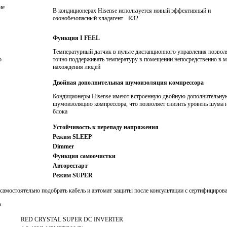
ие
В кондиционерах Hisense используется новый эффективный и
озонобезопасный хладагент - R32
Функция I FEEL
Температурный датчик в пульте дистанционного управления позвол
о
точно поддерживать температуру в помещении непосредственно в м
нахождения людей
Двойная дополнительная шумоизоляция компрессора
Кондиционеры Hisense имеют встроенную двойную дополнительну
шумоизоляцию компрессора, что позволяет снизить уровень шума 
блока
Устойчивость к перепаду напряжения
Режим SLEEP
Dimmer
Функция самоочистки
Авторестарт
Режим SUPER
самостоятельно подобрать кабель и автомат защиты после консультации с сертифициро
.
RED CRYSTAL SUPER DC INVERTER