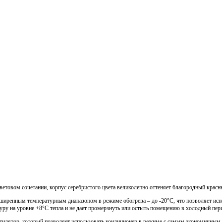
етовом сочетании, корпус серебристого цвета великолепно оттеняет благородный красн
иренным температурным диапазоном в режиме обогрева – до -20°С, что позволяет исп
ру на уровне +8°С тепла и не дает промерзнуть или остыть помещению в холодный пер
тилятор, который позволяет использовать кондиционер в режиме с самым экономичным 