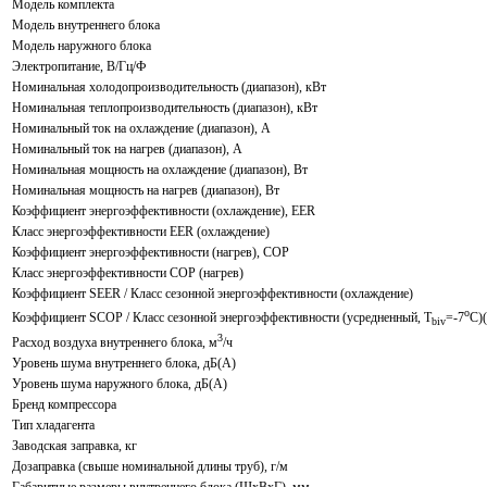
Модель комплекта
Модель внутреннего блока
Модель наружного блока
Электропитание, В/Гц/Ф
Номинальная холодопроизводительность (диапазон), кВт
Номинальная теплопроизводительность (диапазон), кВт
Номинальный ток на охлаждение (диапазон), А
Номинальный ток на нагрев (диапазон), А
Номинальная мощность на охлаждение (диапазон), Вт
Номинальная мощность на нагрев (диапазон), Вт
Коэффициент энергоэффективности (охлаждение), EER
Класс энергоэффективности EER (охлаждение)
Коэффициент энергоэффективности (нагрев), COP
Класс энергоэффективности COP (нагрев)
Коэффициент SEER / Класс сезонной энергоэффективности (охлаждение)
o
Коэффициент SCOP / Класс сезонной энергоэффективности (усредненный, T
=-7
C)(
biv
3
Расход воздуха внутреннего блока, м
/ч
Уровень шума внутреннего блока, дБ(А)
Уровень шума наружного блока, дБ(A)
Бренд компрессора
Тип хладагента
Заводская заправка, кг
Дозаправка (свыше номинальной длины труб), г/м