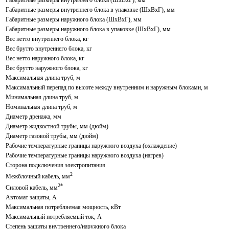
Габаритные размеры внутреннего блока (ШхВхГ), мм
Габаритные размеры внутреннего блока в упаковке (ШхВхГ), мм
Габаритные размеры наружного блока (ШхВхГ), мм
Габаритные размеры наружного блока в упаковке (ШхВхГ), мм
Вес нетто внутреннего блока, кг
Вес брутто внутреннего блока, кг
Вес нетто наружного блока, кг
Вес брутто наружного блока, кг
Максимальная длина труб, м
Максимальный перепад по высоте между внутренним и наружным блоками, м
Минимальная длина труб, м
Номинальная длина труб, м
Диаметр дренажа, мм
Диаметр жидкостной трубы, мм (дюйм)
Диаметр газовой трубы, мм (дюйм)
Рабочие температурные границы наружного воздуха (охлаждение)
Рабочие температурные границы наружного воздуха (нагрев)
Сторона подключения электропитания
2
Межблочный кабель, мм
2*
Силовой кабель, мм
Автомат защиты, А
Максимальная потребляемая мощность, кВт
Максимальный потребляемый ток, А
Степень защиты внутреннего/наружного блока