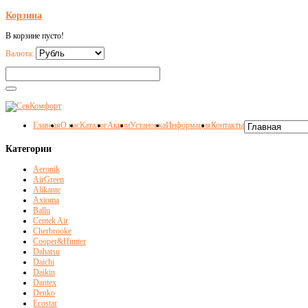
Корзина
В корзине пусто!
Валюта:
Главная
О нас
Каталог
Акции
Установка
Информация
Контакты
Категории
Aeronik
AirGreen
Alikante
Axioma
Ballu
Centek Air
Cherbrooke
Cooper&Hunter
Dahatsu
Daichi
Daikin
Dantex
Denko
Ecostar