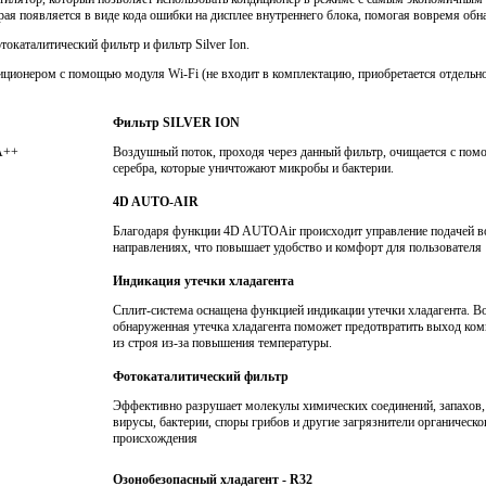
ая появляется в виде кода ошибки на дисплее внутреннего блока, помогая вовремя обн
окаталитический фильтр и фильтр Silver Ion.
ионером с помощью модуля Wi-Fi (не входит в комплектацию, приобретается отдельно
Фильтр SILVER ION
А++
Воздушный поток, проходя через данный фильтр, очищается с по
серебра, которые уничтожают микробы и бактерии.
4D AUTO-AIR
Благодаря функции 4D AUTOAir происходит управление подачей в
направлениях, что повышает удобство и комфорт для пользователя
Индикация утечки хладагента
Сплит-система оснащена функцией индикации утечки хладагента. В
обнаруженная утечка хладагента поможет предотвратить выход ком
из строя из-за повышения температуры.
Фотокаталитический фильтр
Эффективно разрушает молекулы химических соединений, запахов,
вирусы, бактерии, споры грибов и другие загрязнители органическо
происхождения
Озонобезопасный хладагент - R32