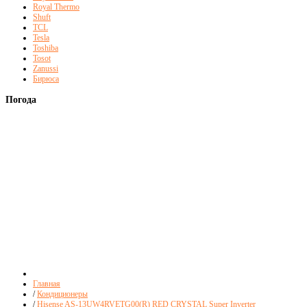
Royal Thermo
Shuft
TCL
Tesla
Toshiba
Tosot
Zanussi
Бирюса
Погода
Главная
/
Кондиционеры
/
Hisense AS-13UW4RVETG00(R) RED CRYSTAL Super Inverter