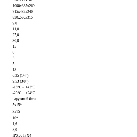
950x272x207
1000x335x260
715x482x240
830x530x315
9,0
11,0
27,0
30,0
15
8
3
5
18
6,35 (1/4")
9,53 (3/8")
-15°С ~ +43°С
-20°С ~ +24°С
наружный блок
5x15*
3x15
10*
1,6
8,0
IPX0 / IPX4