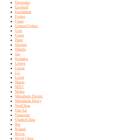
Electrolux
Eurohoff
Euroklimat
Fujitsu
Funai
General Fujitsu
Gree
Green
Haier
Hisense
Hitachi
Jax
Kentatsu
Leberg
Lessar
LG
Loriot
Marsa
MDV
Midea
Mitsubishi Electric
Mitsubishi Heavy
NeoClima
One Air
Panasonic
QuattroClima
Rix
Roland
Rovex
Royal Clima