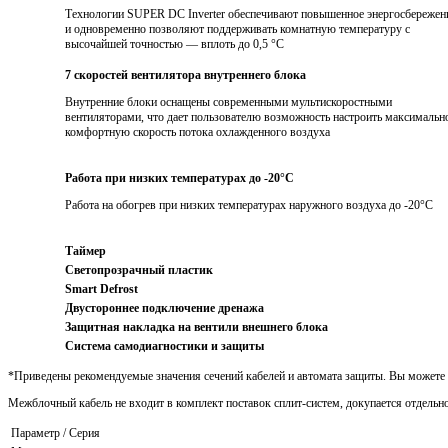
Технологии SUPER DC Inverter обеспечивают повышенное энергосбережен
и одновременно позволяют поддерживать комнатную температуру с
высочайшей точностью — вплоть до 0,5 °С
7 скоростей вентилятора внутреннего блока
Внутренние блоки оснащены современными мультискоростными
вентиляторами, что дает пользователю возможность настроить максимальн
комфортную скорость потока охлажденного воздуха
Работа при низких температурах до -20°С
Работа на обогрев при низких температурах наружного воздуха до -20°С
Таймер
Светопрозрачный пластик
Smart Defrost
Двустороннее подключение дренажа
Защитная накладка на вентили внешнего блока
Система самодиагностики и защиты
*Приведены рекомендуемые значения сечений кабелей и автомата защиты. Вы можете 
Межблочный кабель не входит в комплект поставок сплит-систем, докупается отдельно
Параметр / Серия