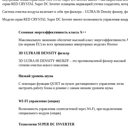
серии RED CRYSTAL Super DC Inverter оснащены индикацией утечки хладагента, котор
Система очистки воздуха включает в себя три фильтра – ULTRA Hi Density фильтр, фот
Модели серии RED CRYSTAL Super DC Inverter имеют возможность управления кондиц
Сезонная энергоэффективность класса А++
Максимальную экономию обеспечит высокий класс энергоэффективности 
(по нормам EU) во всех премиальных инверторных моделях Hisense
3D ULTRA HI DENSITY фильтр
3D ULTRA HI DENSITY ФИЛЬТР – это противопылевой фильтр высокой
степени очистки нового поколения.
Низкий уровень шума
С помощью функции QUIET на пульте дистанционного управления легко
настроить работу блока в режиме с самым низким уровнем шума
WI-FI управление (опция)
Возможность управления сплитсистемой через Wi-Fi, при подключении
специального модуля (опция).
Технологии SUPER DC INVERTER