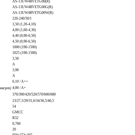
AS-13UW4RVETG00(R)
AS-13UW4RVETG00G(R)
AS-13UW4RVETG00W(R)
220-240/50/1
3,50 (1,20-4,10)
4,00 (1,60-4,30)
4,40 (0,90-6,50)
4,50 (0,90-6,50)
1000 (190-1500)
1025 (190-1500)
3,50
A
3,90
A
6,10 / A++
4,00 / A+
нагрев)
370/390/420/520/570/600/680
23/27,5/29/31,6/34/36,5/40,5
54
GMCC
R32
0,760
20