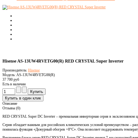
Hisense AS-13UW4RVETG00(R) RED CRYSTAL Super Inverter
Производитель:
Hisense
Модель: AS-13UW4RVETG00(R)
37 700 руб
Есть в наличии
Описание
Отзывы (0)
RED CRYSTAL Super DC Inverter – премиальная инверторная серия в эксклюзивном цв
Серия обладает важным для российских климатических условий преимуществом – расш
появилась функция «Дежурный обогрев +8°С». Она позволяет поддерживать температу
Внутренние блоки серии RED CRYSTAL Super DC Inverter имеют 7-ми скоростной вен