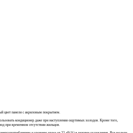
ый цвет панели с акриловым покрытием.
ользовать кондиционер даже при наступлении ощутимых холодов. Кроме того,
иод при временном отсутствии жильцов.
энергопотреблением и уровнем шума от 22 дБ(A) в режиме охлаждения. Все модели