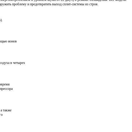
аружить проблему и предотвратить выход сплит-системы из строя.
).
мощью ионов
оздуха в четырех
овремя
прессора
 а также
го