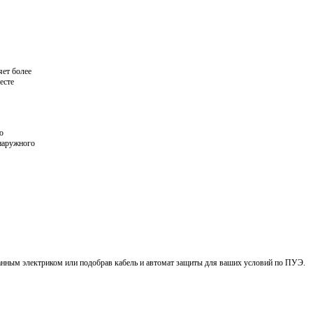
яет более
есте
ю
наружного
ванным электриком или подобрав кабель и автомат защиты для ваших условий по ПУЭ.