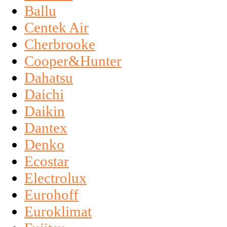
Ballu
Centek Air
Cherbrooke
Cooper&Hunter
Dahatsu
Daichi
Daikin
Dantex
Denko
Ecostar
Electrolux
Eurohoff
Euroklimat