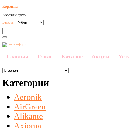
Корзина
В корзине пусто!
Валюта:
Главная
О нас
Каталог
Акции
Уст
Категории
Aeronik
AirGreen
Alikante
Axioma