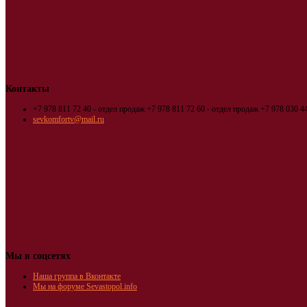
Контакты
+7 978 811 72 40 - отдел продаж
+7 978 811 72 60 - отдел продаж
+7 978 030 44
sevkomfortv@mail.ru
Мы в соцсетях
Наша группа в Вконтакте
Мы на форуме Sevastopol.info