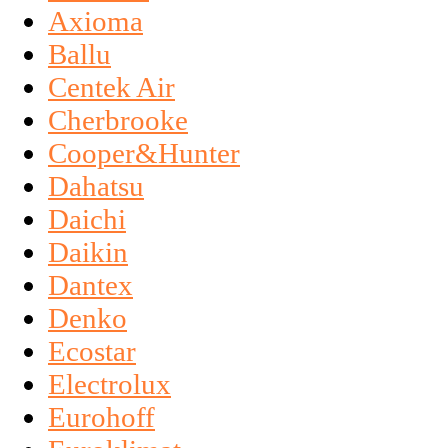
Axioma
Ballu
Centek Air
Cherbrooke
Cooper&Hunter
Dahatsu
Daichi
Daikin
Dantex
Denko
Ecostar
Electrolux
Eurohoff