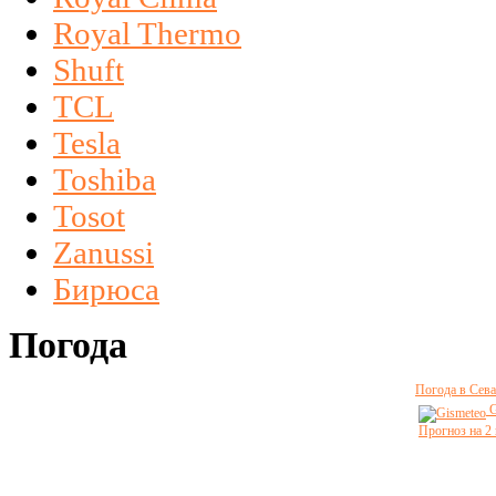
Royal Thermo
Shuft
TCL
Tesla
Toshiba
Tosot
Zanussi
Бирюса
Погода
Погода в Сева
G
Прогноз на 2