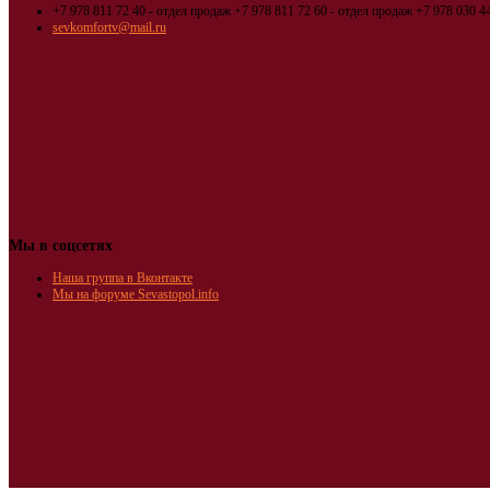
+7 978 811 72 40 - отдел продаж
+7 978 811 72 60 - отдел продаж
+7 978 030 44
sevkomfortv@mail.ru
Мы в соцсетях
Наша группа в Вконтакте
Мы на форуме Sevastopol.info