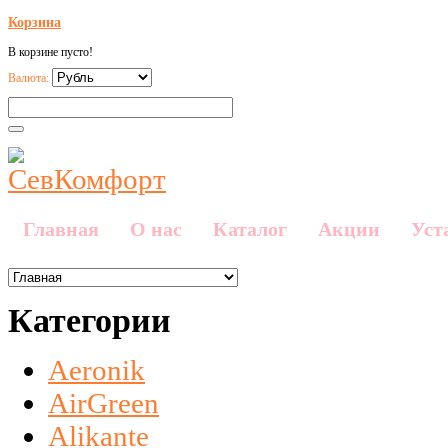
Корзина
В корзине пусто!
Валюта:
Главная
О нас
Каталог
Акции
Уст
Категории
Aeronik
AirGreen
Alikante