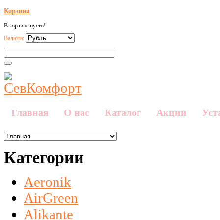
Корзина
В корзине пусто!
Валюта:
Главная
О нас
Каталог
Акции
Уст
Категории
Aeronik
AirGreen
Alikante