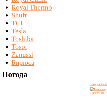
Royal Thermo
Shuft
TCL
Tesla
Toshiba
Tosot
Zanussi
Бирюса
Погода
Погода в Сева
G
Прогноз на 2