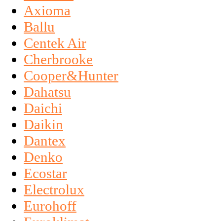
Axioma
Ballu
Centek Air
Cherbrooke
Cooper&Hunter
Dahatsu
Daichi
Daikin
Dantex
Denko
Ecostar
Electrolux
Eurohoff