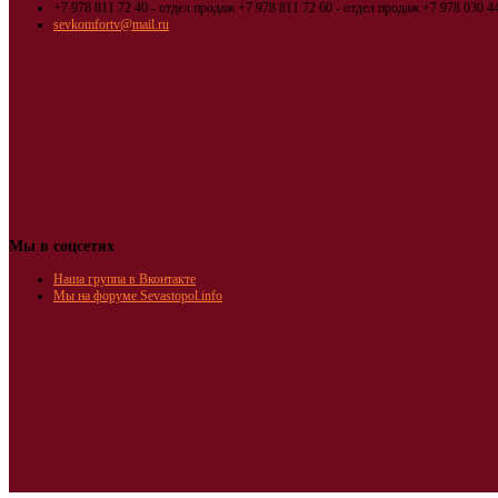
+7 978 811 72 40 - отдел продаж
+7 978 811 72 60 - отдел продаж
+7 978 030 44
sevkomfortv@mail.ru
Мы в соцсетях
Наша группа в Вконтакте
Мы на форуме Sevastopol.info