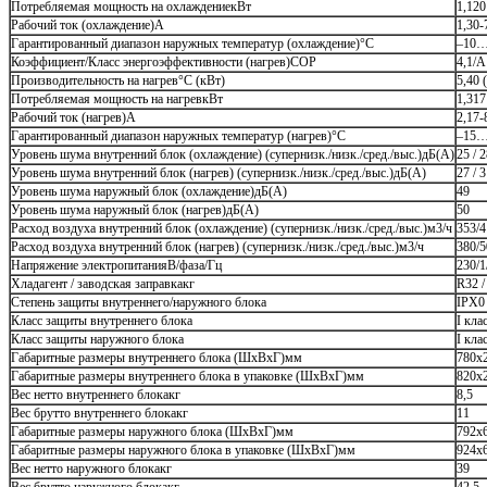
Потребляемая мощность на охлаждениекВт
1,120
Рабочий ток (охлаждение)А
1,30-
Гарантированный диапазон наружных температур (охлаждение)°С
–10…
Коэффициент/Класс энергоэффективности (нагрев)COP
4,1/A
Производительность на нагрев°С (кВт)
5,40 
Потребляемая мощность на нагревкВт
1,317
Рабочий ток (нагрев)А
2,17-
Гарантированный диапазон наружных температур (нагрев)°С
–15…
Уровень шума внутренний блок (охлаждение) (супернизк./низк./сред./выс.)дБ(A)
25 / 2
Уровень шума внутренний блок (нагрев) (супернизк./низк./сред./выс.)дБ(А)
27 / 3
Уровень шума наружный блок (охлаждение)дБ(А)
49
Уровень шума наружный блок (нагрев)дБ(А)
50
Расход воздуха внутренний блок (охлаждение) (супернизк./низк./сред./выс.)м3/ч
353/4
Расход воздуха внутренний блок (нагрев) (супернизк./низк./сред./выс.)м3/ч
380/5
Напряжение электропитанияВ/фаза/Гц
230/1
Хладагент / заводская заправкакг
R32 /
Степень защиты внутреннего/наружного блока
IPX0 
Класс защиты внутреннего блока
I кла
Класс защиты наружного блока
I кла
Габаритные размеры внутреннего блока (ШxВxГ)мм
780x
Габаритные размеры внутреннего блока в упаковке (ШхВхГ)мм
820x
Вес нетто внутреннего блокакг
8,5
Вес брутто внутреннего блокакг
11
Габаритные размеры наружного блока (ШxВxГ)мм
792x
Габаритные размеры наружного блока в упаковке (ШxВxГ)мм
924x
Вес нетто наружного блокакг
39