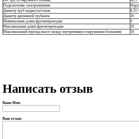
Вес брутто наружного блокакг
42,5
Подключение электропитания
Нару
Диаметр труб жидкость/газмм
6,35 /
Диаметр дренажной трубымм
16
Минимальная длина фреонопроводам
3
Максимальная длина фреонопроводам
20
Максимальный перепад высот между внутренними и наружными блокамим
10
Написать отзыв
Ваше Имя:
Ваш отзыв: