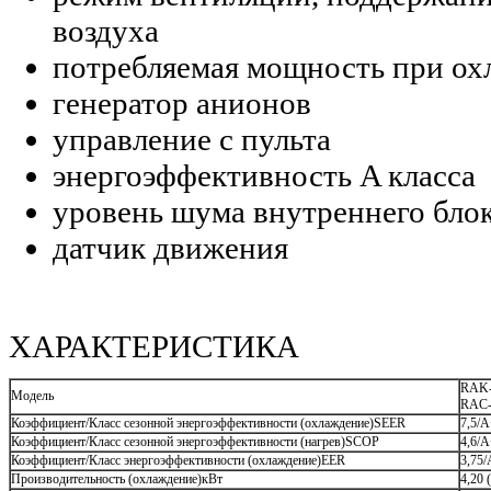
воздуха
потребляемая мощность при охл
генератор анионов
управление с пульта
энергоэффективность A класса
уровень шума внутреннего блок
датчик движения
ХАРАКТЕРИСТИКА
RAK-
Модель
RAC
Коэффициент/Класс сезонной энергоэффективности (охлаждение)SEER
7,5/
Коэффициент/Класс сезонной энергоэффективности (нагрев)SCOP
4,6/
Коэффициент/Класс энергоэффективности (охлаждение)EER
3,75/
Производительность (охлаждение)кВт
4,20 