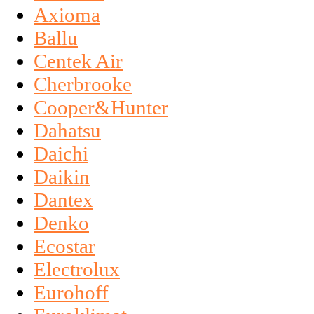
Axioma
Ballu
Centek Air
Cherbrooke
Cooper&Hunter
Dahatsu
Daichi
Daikin
Dantex
Denko
Ecostar
Electrolux
Eurohoff