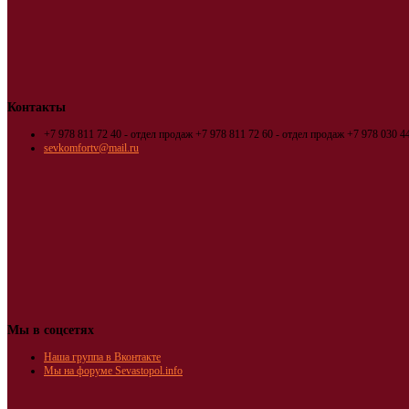
Контакты
+7 978 811 72 40 - отдел продаж
+7 978 811 72 60 - отдел продаж
+7 978 030 44
sevkomfortv@mail.ru
Мы в соцсетях
Наша группа в Вконтакте
Мы на форуме Sevastopol.info