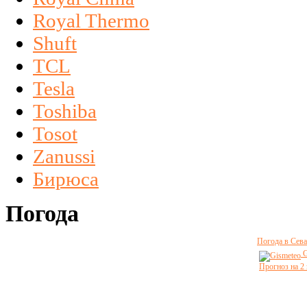
Royal Thermo
Shuft
TCL
Tesla
Toshiba
Tosot
Zanussi
Бирюса
Погода
Погода в Сева
G
Прогноз на 2