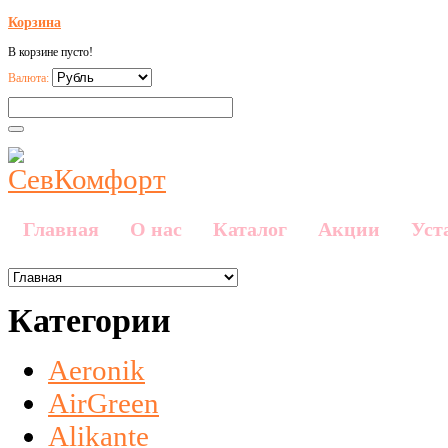
Корзина
В корзине пусто!
Валюта:
Главная
О нас
Каталог
Акции
Уст
Категории
Aeronik
AirGreen
Alikante