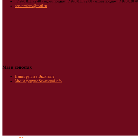
+7 978 811 72 40 - отдел продаж
+7 978 811 72 60 - отдел продаж
+7 978 030 44
sevkomfortv@mail.ru
Мы в соцсетях
Наша группа в Вконтакте
Мы на форуме Sevastopol.info