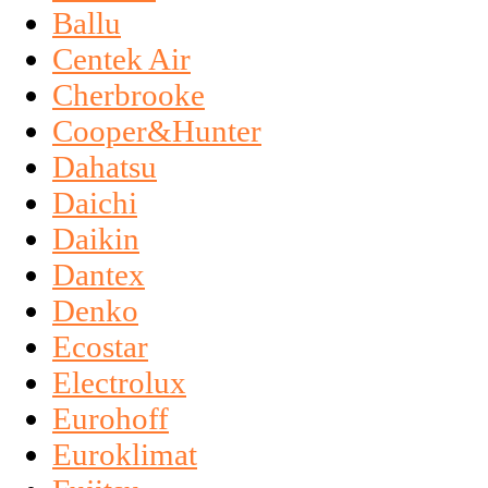
Ballu
Centek Air
Cherbrooke
Cooper&Hunter
Dahatsu
Daichi
Daikin
Dantex
Denko
Ecostar
Electrolux
Eurohoff
Euroklimat