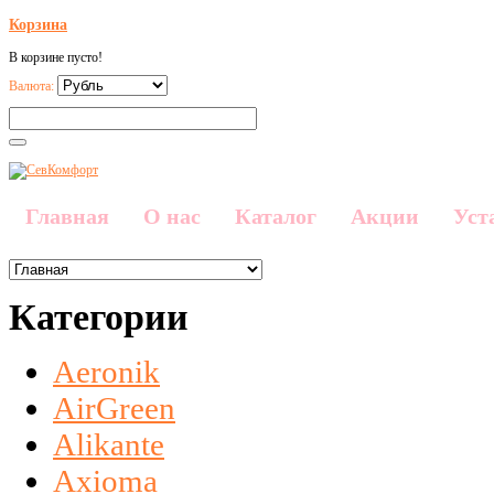
Корзина
В корзине пусто!
Валюта:
Главная
О нас
Каталог
Акции
Уст
Категории
Aeronik
AirGreen
Alikante
Axioma