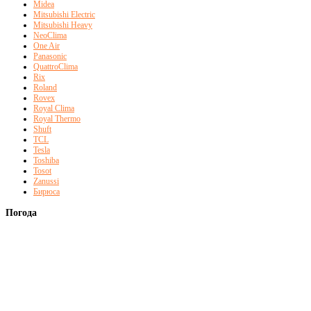
Midea
Mitsubishi Electric
Mitsubishi Heavy
NeoClima
One Air
Panasonic
QuattroClima
Rix
Roland
Rovex
Royal Clima
Royal Thermo
Shuft
TCL
Tesla
Toshiba
Tosot
Zanussi
Бирюса
Погода