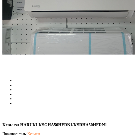
Kentatsu HARUKI KSGHA50HFRN1/KSRHA50HFRN1
Производитель:
Kentatsu