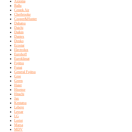
Axioma
Ballu
Centek Air
Cherbrooke
Cooper&Hunter
Dahatsu
Daichi
Daikin
Dantex
Denko
Ecostar
Electrolux
Eurohoff
Euroklimat
Fujitsu
Funai
General Fujitsu
Gree
Green
Haier
Hisense
Hitachi
Jax
Kentatsu
Leberg
Lessar
LG
Loriot
Marsa
MDV