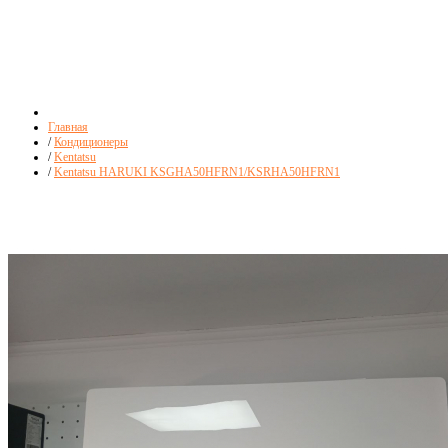
Главная
/
Кондиционеры
/
Kentatsu
/
Kentatsu HARUKI KSGHA50HFRN1/KSRHA50HFRN1