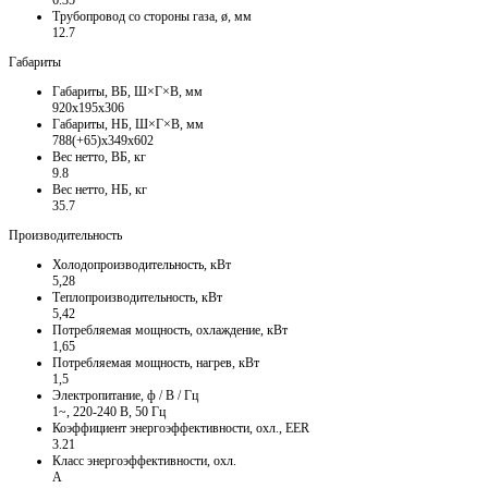
6.35
Трубопровод со стороны газа, ø, мм
12.7
Габариты
Габариты, ВБ, Ш×Г×В, мм
920х195х306
Габариты, НБ, Ш×Г×В, мм
788(+65)х349х602
Вес нетто, ВБ, кг
9.8
Вес нетто, НБ, кг
35.7
Производительность
Холодопроизводительность, кВт
5,28
Теплопроизводительность, кВт
5,42
Потребляемая мощность, охлаждение, кВт
1,65
Потребляемая мощность, нагрев, кВт
1,5
Электропитание, ф / В / Гц
1~, 220-240 В, 50 Гц
Коэффициент энергоэффективности, охл., EER
3.21
Класс энергоэффективности, охл.
A