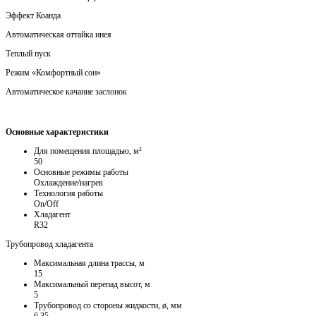
Эффект Коанда
Автоматическая оттайка инея
Теплый пуск
Режим «Комфортный сон»
Автоматическое качание заслонок
Основные характеристики
Для помещения площадью, м²
50
Основные режимы работы
Охлаждение/нагрев
Технология работы
On/Off
Хладагент
R32
Трубопровод хладагента
Максимальная длина трассы, м
15
Максимальный перепад высот, м
5
Трубопровод со стороны жидкости, ø, мм