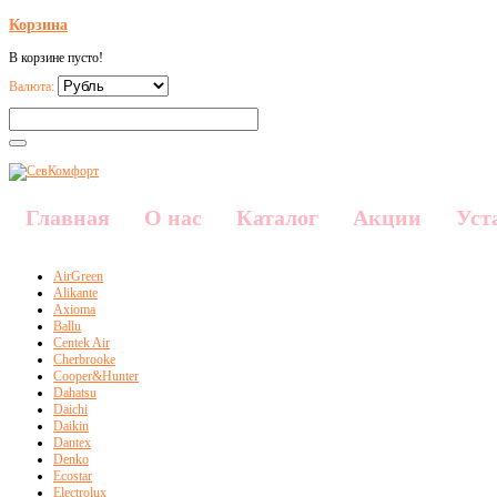
Корзина
В корзине пусто!
Валюта:
Главная
О нас
Каталог
Акции
Уст
AirGreen
Alikante
Axioma
Ballu
Centek Air
Cherbrooke
Cooper&Hunter
Dahatsu
Daichi
Daikin
Dantex
Denko
Ecostar
Electrolux