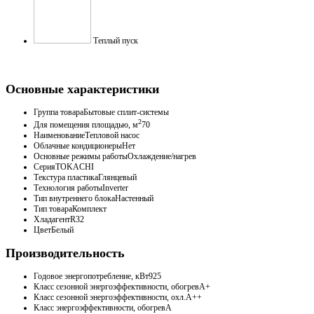
Теплый пуск
Основные характеристики
Группа товара
Бытовые сплит-системы
2
Для помещения площадью, м
70
Наименование
Тепловой насос
Облачные кондиционеры
Нет
Основные режимы работы
Охлаждение/нагрев
Серия
TOKACHI
Текстура пластика
Глянцевый
Технология работы
Inverter
Тип внутреннего блока
Настенный
Тип товара
Комплект
Хладагент
R32
Цвет
Белый
Производительность
Годовое энергопотребление, кВт
925
Класс сезонной энергоэффективности, обогрев
A+
Класс сезонной энергоэффективности, охл.
A++
Класс энергоэффективности, обогрев
A