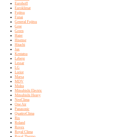
Eurohoff
Euroklimat
Fujitsu
Funai
General Fujitsu
Gree
Green
Haier
Hisense
Hitachi
Jax
Kentatsu
Leberg
Lessar
LG
Loriot
Marsa
MDV
Midea
Mitsubishi Electric
Mitsubishi Heavy
NeoClima
One Air
Panasonic
QuattroClima
Rix
Roland
Rovex
Royal Clima
Royal Thermo