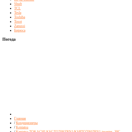
Shuft
TCL
Tesla
Toshiba
Tosot
Zanussi
Бирюса
Погода
Главная
/
Кондиционеры
/
Kentatsu
/
Kentatsu TOKACHI KSGTO70HZRN1/KSRTO70HZRN1 inverter -30C