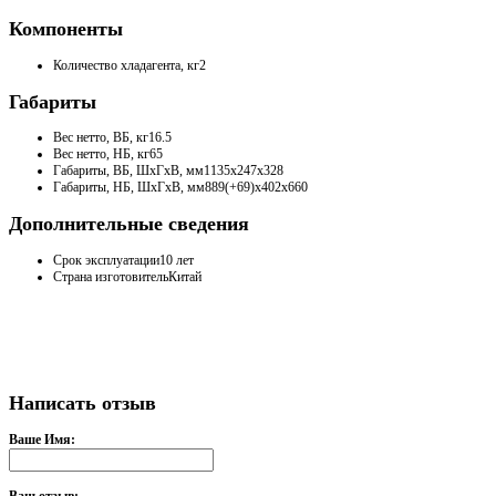
Компоненты
Количество хладагента, кг
2
Габариты
Вес нетто, ВБ, кг
16.5
Вес нетто, НБ, кг
65
Габариты, ВБ, ШхГхВ, мм
1135х247х328
Габариты, НБ, ШхГхВ, мм
889(+69)х402х660
Дополнительные сведения
Срок эксплуатации
10 лет
Страна изготовитель
Китай
Написать отзыв
Ваше Имя: