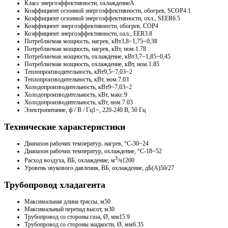
Класс энергоэффективности, охлаждение
A
Коэффициент сезонной энергоэффективности, обогрев, SCOP
4.1
Коэффициент сезонной энергоэффективности, охл., SEER
6.5
Коэффициент энергоэффективности, обогрев, COP
4
Коэффициент энергоэффективности, охл., EER
3.8
Потребляемая мощность, нагрев, кВт
3,8~1,75~0,38
Потребляемая мощность, нагрев, кВт, ном.
1.78
Потребляемая мощность, охлаждение, кВт
3,7~1,85~0,45
Потребляемая мощность, охлаждение, кВт, ном.
1.85
Теплопроизводительность, кВт
9,5~7,03~2
Теплопроизводительность, кВт, ном.
7.03
Холодопроизводительность, кВт
9~7,03~2
Холодопроизводительность, кВт, макс.
9
Холодопроизводительность, кВт, ном.
7.03
Электропитание, ф / В / Гц
1~, 220-240 В, 50 Гц
Технические характеристики
Диапазон рабочих температур, нагрев, °C
-30~24
Диапазон рабочих температур, охлаждение, °C
-18~52
3
Расход воздуха, ВБ, охлаждение, м
/ч
1200
Уровень звукового давления, ВБ, охлаждение, дБ(А)
50/27
Трубопровод хладагента
Максимальная длина трассы, м
50
Максимальный перепад высот, м
30
Трубопровод со стороны газа, Ø, мм
15.9
Трубопровод со стороны жидкости, Ø, мм
6.35