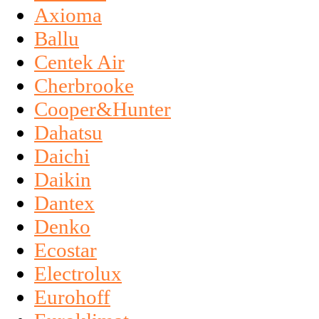
Axioma
Ballu
Centek Air
Cherbrooke
Cooper&Hunter
Dahatsu
Daichi
Daikin
Dantex
Denko
Ecostar
Electrolux
Eurohoff