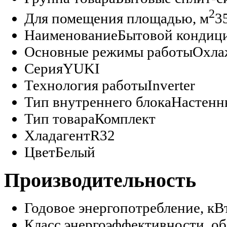
2
Для помещения площадью, м
3
Наименование
Бытовой кондиц
Основные режимы работы
Охла
Серия
YUKI
Технология работы
Inverter
Тип внутреннего блока
Настенн
Тип товара
Комплект
Хладагент
R32
Цвет
Белый
Производительность
Годовое энергопотребление, кВ
Класс энергоэффективности, об