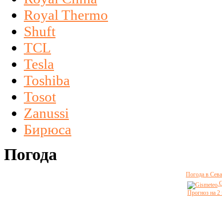
Royal Thermo
Shuft
TCL
Tesla
Toshiba
Tosot
Zanussi
Бирюса
Погода
Погода в Сева
G
Прогноз на 2