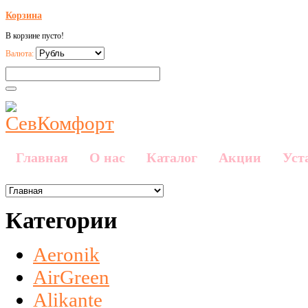
Корзина
В корзине пусто!
Валюта:
Главная
О нас
Каталог
Акции
Уст
Категории
Aeronik
AirGreen
Alikante