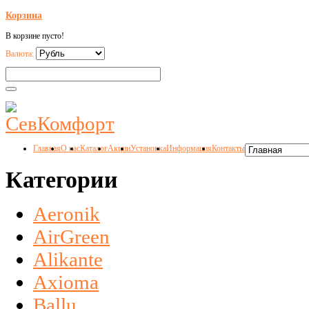
Корзина
В корзине пусто!
Валюта:
Главная
О нас
Каталог
Акции
Установка
Информация
Контакты
Категории
Aeronik
AirGreen
Alikante
Axioma
Ballu