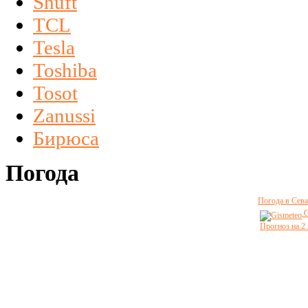
Shuft
TCL
Tesla
Toshiba
Tosot
Zanussi
Бирюса
Погода
Погода в Сева
G
Прогноз на 2