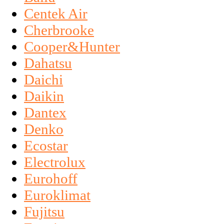
Centek Air
Cherbrooke
Cooper&Hunter
Dahatsu
Daichi
Daikin
Dantex
Denko
Ecostar
Electrolux
Eurohoff
Euroklimat
Fujitsu