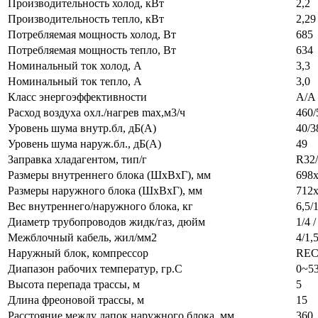
Производительность холод, кВт
2,2
Производительность тепло, кВт
2,29
Потребляемая мощность холод, Вт
685
Потребляемая мощность тепло, Вт
634
Номинальный ток холод, А
3,3
Номинальный ток тепло, А
3,0
Класс энергоэффективности
A/A
Расход воздуха охл./нагрев max,м3/ч
460/
Уровень шума внутр.бл, дБ(А)
40/3
Уровень шума наруж.бл., дБ(А)
49
Заправка хладагентом, тип/г
R32
Размеры внутреннего блока (ШхВхГ), мм
698
Размеры наружного блока (ШхВхГ), мм
712
Вес внутреннего/наружного блока, кг
6,5/
Диаметр трубопроводов жидк/газ, дюйм
1/4 /
Межблочный кабель, жил/мм2
4/1,
Наружный блок, компрессор
REC
Диапазон рабочих температур, гр.С
0~53
Высота перепада трассы, м
5
Длина фреоновой трассы, м
15
Расстояние между лапок наружного блока, мм
360