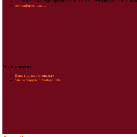
+7 978 811 72 40 - отдел продаж
+7 978 811 72 60 - отдел продаж
+7 978 030 44
sevkomfortv@mail.ru
Мы в соцсетях
Наша группа в Вконтакте
Мы на форуме Sevastopol.info