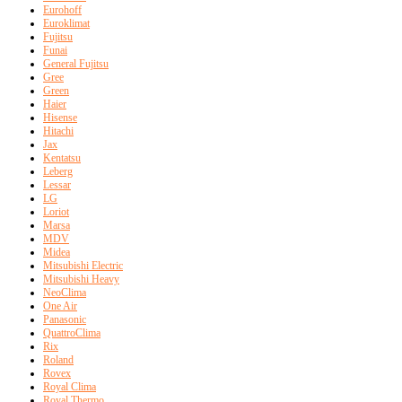
Eurohoff
Euroklimat
Fujitsu
Funai
General Fujitsu
Gree
Green
Haier
Hisense
Hitachi
Jax
Kentatsu
Leberg
Lessar
LG
Loriot
Marsa
MDV
Midea
Mitsubishi Electric
Mitsubishi Heavy
NeoClima
One Air
Panasonic
QuattroClima
Rix
Roland
Rovex
Royal Clima
Royal Thermo