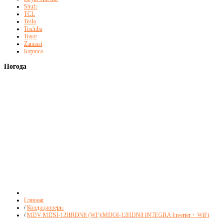
Shuft
TCL
Tesla
Toshiba
Tosot
Zanussi
Бирюса
Погода
Главная
/
Кондиционеры
/
MDV MDSI-12HRDN8 (WF)/MDOI-12HDN8 INTEGRA Inverter + WiFi