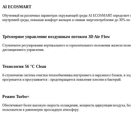
AI ECOSMART
Обученный на различных параметрах окружающей среды AI ECOSMART определяет опти
внутренней среды, повышая комфорт жильцов и снижая энергопотребление до 30% по
Трёхмерное управление воздушным потоком 3D Air Flow
Ступенчатое регулирование вертикального и горизонтального положения жалюзи позво
дистанционного управления.
Технология 56 °C Clean
6-ступенчатая система очистки теплообменника внутреннего и наружного блоков, в хо
прогревается и просушивается - предотвращается появление плесени и бактерий.
Режим Turbo+
Обеспечивает более высокую скорость охлаждения, мощность циркуляции воздуха, б
пользователя в равномерно прохладную атмосферу.