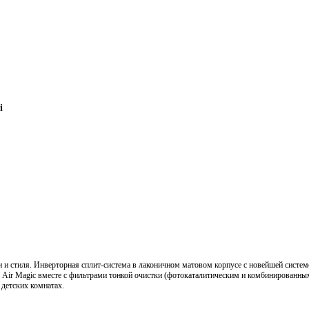
i
 и стиля. Инверторная сплит-система в лаконичном матовом корпусе с новейшей сист
 Air Мagic вместе с фильтрами тонкой очистки (фотокаталитическим и комбинированны
 детских комнатах.