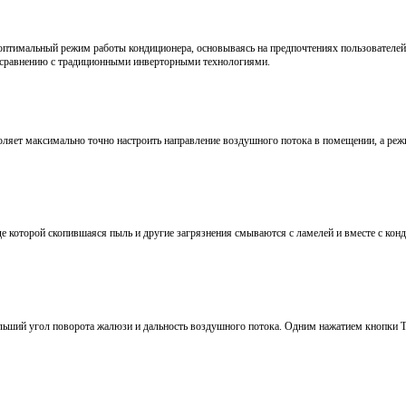
мальный режим работы кондиционера, основываясь на предпочтениях пользователей и
 сравнению с традиционными инверторными технологиями.
ляет максимально точно настроить направление воздушного потока в помещении, а режим
де которой скопившаяся пыль и другие загрязнения смываются с ламелей и вместе с кон
ольший угол поворота жалюзи и дальность воздушного потока. Одним нажатием кнопки 