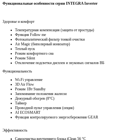
Функциональные особенности серии INTEGRA Inverter
Здоровье и комфорт
Температурная компенсация (защита от простуды)
Функция Follow me
Фотокаталитический фильтр тонкой очистки
Air Magic (биполярный ионизатор)
Теплый пуск
Режим комфортного сна
Режим Silent
Отключение подсветки дисплея и звуковых сигналов ВБ
Функциональность
Wi-Fi управление
3D Air Flow
Режим 1Вт Standby
Запоминание положения жалюзи
Дежурный обогрев (8°С)
Таймер
Проводной пульт управления (опция)
AI ECOSMART
Функция контролируемого энергосбережения GEAR
Эффективность
Самоочистка внутреннего блока iClean 56 °C