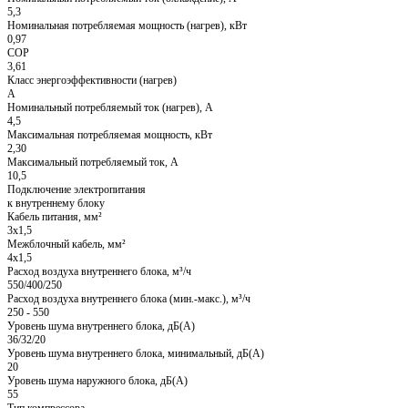
5,3
Номинальная потребляемая мощность (нагрев), кВт
0,97
COP
3,61
Класс энергоэффективности (нагрев)
A
Номинальный потребляемый ток (нагрев), А
4,5
Максимальная потребляемая мощность, кВт
2,30
Максимальный потребляемый ток, А
10,5
Подключение электропитания
к внутреннему блоку
Кабель питания, мм²
3x1,5
Межблочный кабель, мм²
4x1,5
Расход воздуха внутреннего блока, м³/ч
550/400/250
Расход воздуха внутреннего блока (мин.-макс.), м³/ч
250 - 550
Уровень шума внутреннего блока, дБ(А)
36/32/20
Уровень шума внутреннего блока, минимальный, дБ(А)
20
Уровень шума наружного блока, дБ(А)
55