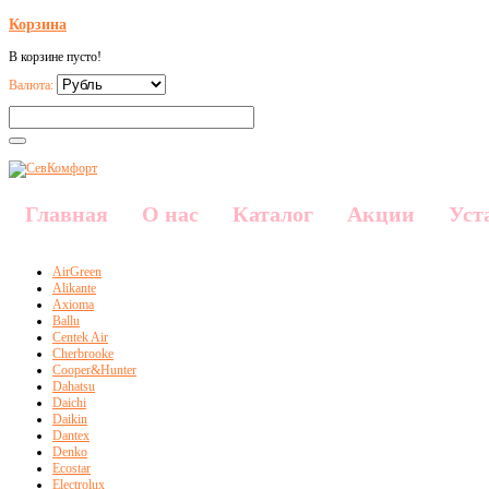
Корзина
В корзине пусто!
Валюта:
Главная
О нас
Каталог
Акции
Уст
AirGreen
Alikante
Axioma
Ballu
Centek Air
Cherbrooke
Cooper&Hunter
Dahatsu
Daichi
Daikin
Dantex
Denko
Ecostar
Electrolux