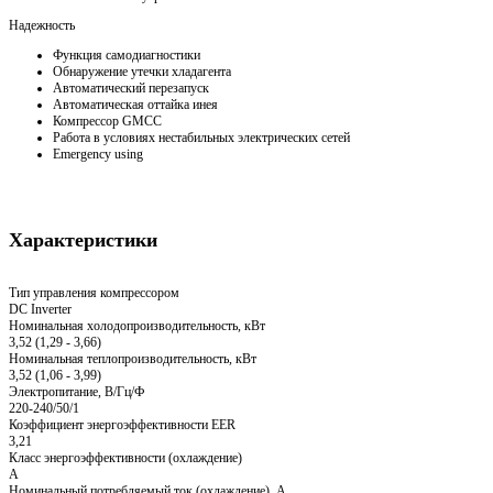
Надежность
Функция самодиагностики
Обнаружение утечки хладагента
Автоматический перезапуск
Автоматическая оттайка инея
Компрессор GMCC
Работа в условиях нестабильных электрических сетей
Emergency using
Характеристики
Тип управления компрессором
DC Inverter
Номинальная холодопроизводительность, кВт
3,52 (1,29 - 3,66)
Номинальная теплопроизводительность, кВт
3,52 (1,06 - 3,99)
Электропитание, В/Гц/Ф
220-240/50/1
Коэффициент энергоэффективности EER
3,21
Класс энергоэффективности (охлаждение)
A
Номинальный потребляемый ток (охлаждение), А