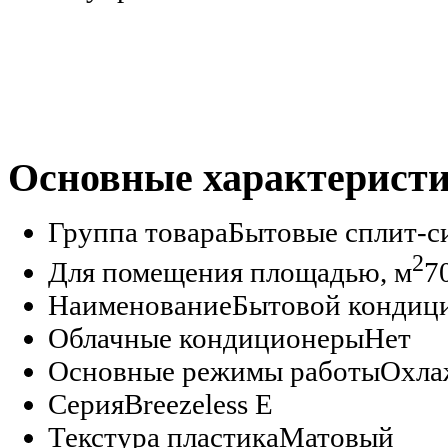
Основные характерист
Группа товара
Бытовые сплит-с
2
Для помещения площадью, м
7
Наименование
Бытовой кондиц
Облачные кондиционеры
Нет
Основные режимы работы
Охла
Серия
Breezeless E
Текстура пластика
Матовый