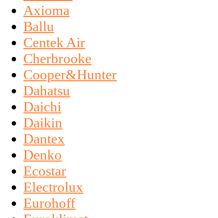
Axioma
Ballu
Centek Air
Cherbrooke
Cooper&Hunter
Dahatsu
Daichi
Daikin
Dantex
Denko
Ecostar
Electrolux
Eurohoff