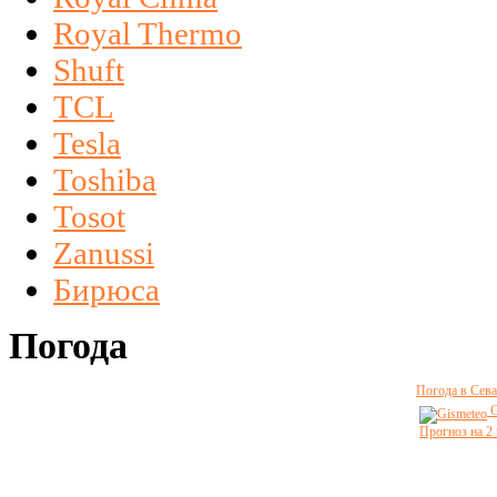
Royal Thermo
Shuft
TCL
Tesla
Toshiba
Tosot
Zanussi
Бирюса
Погода
Погода в Сева
G
Прогноз на 2