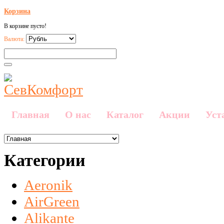
Корзина
В корзине пусто!
Валюта:
Главная
О нас
Каталог
Акции
Уст
Категории
Aeronik
AirGreen
Alikante