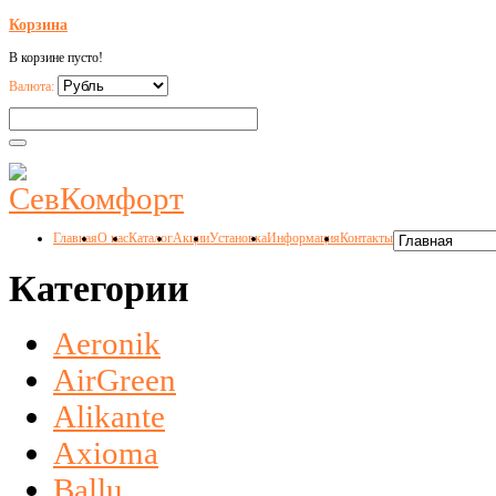
Корзина
В корзине пусто!
Валюта:
Главная
О нас
Каталог
Акции
Установка
Информация
Контакты
Категории
Aeronik
AirGreen
Alikante
Axioma
Ballu