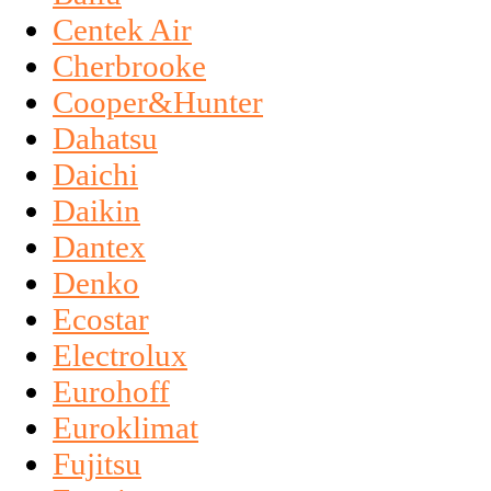
Centek Air
Cherbrooke
Cooper&Hunter
Dahatsu
Daichi
Daikin
Dantex
Denko
Ecostar
Electrolux
Eurohoff
Euroklimat
Fujitsu