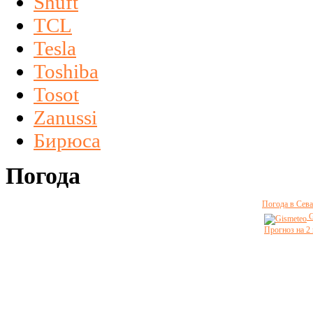
Shuft
TCL
Tesla
Toshiba
Tosot
Zanussi
Бирюса
Погода
Погода в Сева
G
Прогноз на 2