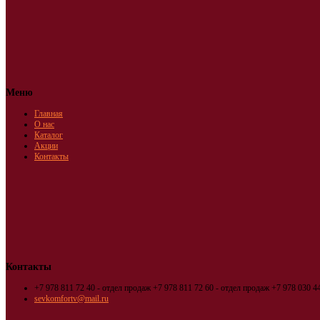
Меню
Главная
О нас
Каталог
Акции
Контакты
Контакты
+7 978 811 72 40 - отдел продаж
+7 978 811 72 60 - отдел продаж
+7 978 030 44
sevkomfortv@mail.ru