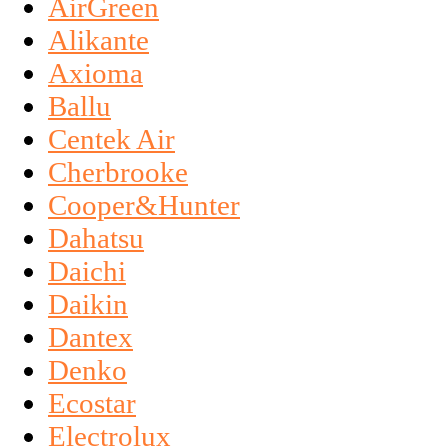
AirGreen
Alikante
Axioma
Ballu
Centek Air
Cherbrooke
Cooper&Hunter
Dahatsu
Daichi
Daikin
Dantex
Denko
Ecostar
Electrolux