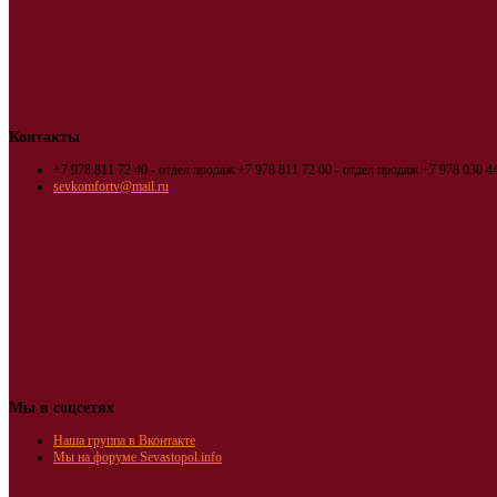
Контакты
+7 978 811 72 40 - отдел продаж
+7 978 811 72 60 - отдел продаж
+7 978 030 44
sevkomfortv@mail.ru
Мы в соцсетях
Наша группа в Вконтакте
Мы на форуме Sevastopol.info