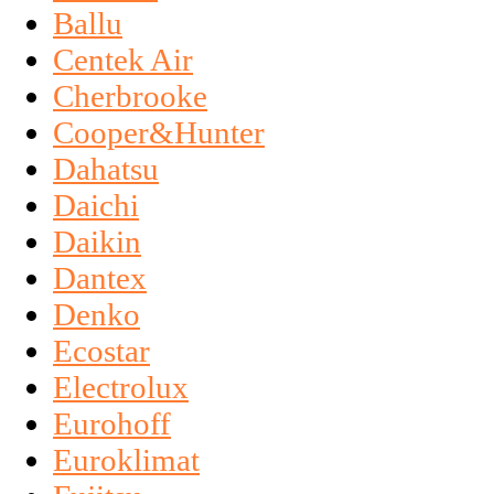
Ballu
Centek Air
Cherbrooke
Cooper&Hunter
Dahatsu
Daichi
Daikin
Dantex
Denko
Ecostar
Electrolux
Eurohoff
Euroklimat