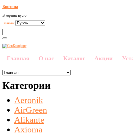
Корзина
В корзине пусто!
Валюта:
Главная
О нас
Каталог
Акции
Уст
Категории
Aeronik
AirGreen
Alikante
Axioma