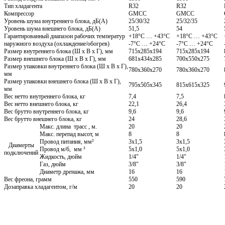
Тип хладагента
R32
R32
Компрессор
GMCC
GMCC
Уровень шума внутреннего блока, дБ(А)
25/30/32
25/32/35
Уровень шума внешнего блока, дБ(А)
51,5
54
Гарантированный диапазон рабочих температур
+18°C … +43°C
+18°C … +43°C
наружного воздуха (охлаждение/обогрев)
-7°C … +24°C
-7°C … +24°C
Размер внутреннего блока (Ш х В х Г), мм
715x285x194
715x285x194
Размер внешнего блока (Ш х В х Г), мм
681x434x285
700x550x275
Размер упаковки внутреннего блока (Ш х В х Г),
780x360x270
780x360x270
мм
Размер упаковки внешнего блока (Ш х В х Г),
795x505x345
815x615x325
мм
Вес нетто внутреннего блока, кг
7,4
7,5
Вес нетто внешнего блока, кг
22,1
26,4
Вес брутто внутреннего блока, кг
9,6
9,6
Вес брутто внешнего блока, кг
24
28,6
Макс. длина трасс , м.
20
20
Макс. перепад высот, м
8
8
Провод питания, мм²
3x1,5
3x1,5
Диамерты
Провод м/б, мм ²
5x1,0
5x1,0
подключений
Жидкость, дюйм
1/4"
1/4"
Газ, дюйм
3/8"
3/8"
Диаметр дренажа, мм
16
16
Вес фреона, грамм
550
590
Дозаправка хладагентом, г/м
20
20