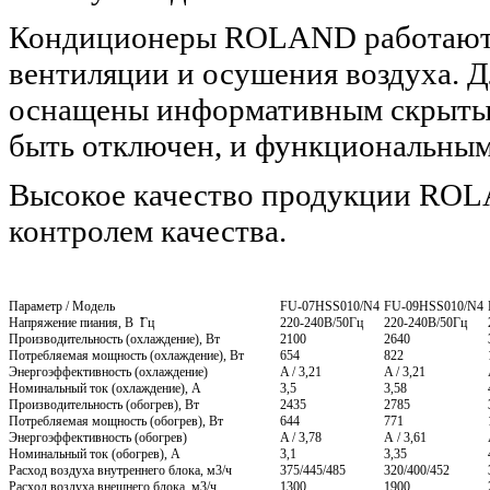
Кондиционеры ROLAND работают в
вентиляции и осушения воздуха. Д
оснащены информативным скрытым
быть отключен, и функциональным
Высокое качество продукции ROL
контролем качества.
Параметр / Модель
FU-07HSS010/N4
FU-09HSS010/N4
Напряжение пиания, В ̃Гц
220-240В/50Гц
220-240В/50Гц
Производительность (охлаждение), Вт
2100
2640
Потребляемая мощность (охлаждение), Вт
654
822
Энергоэффективность (охлаждение)
A / 3,21
A / 3,21
Номинальный ток (охлаждение), А
3,5
3,58
Производительность (обогрев), Вт
2435
2785
Потребляемая мощность (обогрев), Вт
644
771
Энергоэффективность (обогрев)
A / 3,78
А / 3,61
Номинальный ток (обогрев), А
3,1
3,35
Расход воздуха внутреннего блока, м3/ч
375/445/485
320/400/452
Расход воздуха внешнего блока, м3/ч
1300
1900