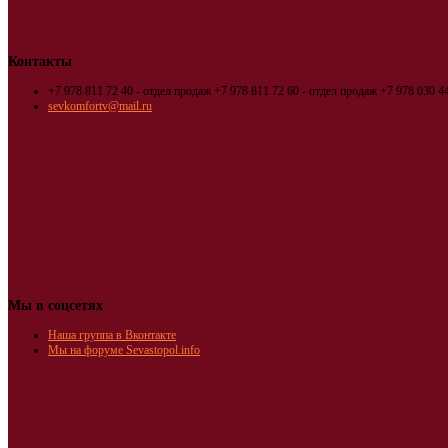
Контакты
+7 978 811 72 40 - отдел продаж
+7 978 811 72 60 - отдел продаж
+7 978 030 44
sevkomfortv@mail.ru
Мы в соцсетях
Наша группа в Вконтакте
Мы на форуме Sevastopol.info