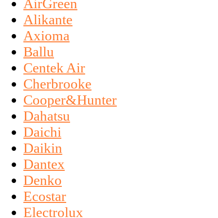
AirGreen
Alikante
Axioma
Ballu
Centek Air
Cherbrooke
Cooper&Hunter
Dahatsu
Daichi
Daikin
Dantex
Denko
Ecostar
Electrolux