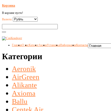
Корзина
В корзине пусто!
Валюта:
Главная
О нас
Каталог
Акции
Установка
Информация
Контакты
Категории
Aeronik
AirGreen
Alikante
Axioma
Ballu
Centek Air