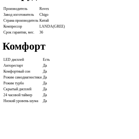
Производитель
Rovex
Завод изготовитель
Chigo
Страна производитель
Китай
Компрессор
LANDA(GREE)
Срок гарантии, мес.
36
Комфорт
LED дисплей
Есть
Авторестарт
Да
Комфортный сон
Да
Режим самодиагностики
Да
Режим турбо
Да
Скрытый дисплей
Да
24 часовой таймер
Да
Низкий уровень шума
Да