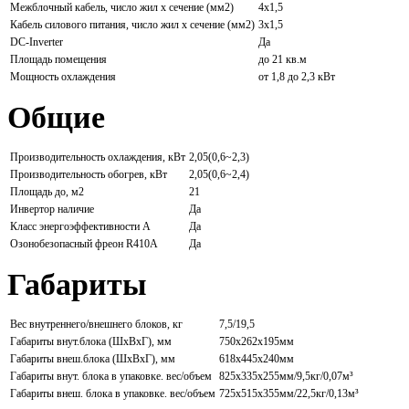
Межблочный кабель, число жил х сечение (мм2)
4x1,5
Кабель силового питания, число жил х сечение (мм2)
3x1,5
DC-Inverter
Да
Площадь помещения
до 21 кв.м
Мощность охлаждения
от 1,8 до 2,3 кВт
Общие
Производительность охлаждения, кВт
2,05(0,6~2,3)
Производительность обогрев, кВт
2,05(0,6~2,4)
Площадь до, м2
21
Инвертор наличие
Да
Класс энергоэффективности А
Да
Озонобезопасный фреон R410A
Да
Габариты
Вес внутреннего/внешнего блоков, кг
7,5/19,5
Габариты внут.блока (ШхВхГ), мм
750x262x195мм
Габариты внеш.блока (ШхВхГ), мм
618x445x240мм
Габариты внут. блока в упаковке. вес/объем
825x335x255мм/9,5кг/0,07м³
Габариты внеш. блока в упаковке. вес/объем
725х515х355мм/22,5кг/0,13м³