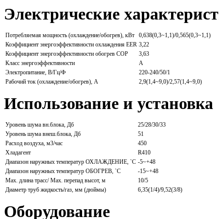
Электрические характерис
Потребляемая мощность (охлаждение/обогрев), кВт
0,638(0,3~1,1)/0,565(0,3~1,1)
Коэффициент энергоэффективности охлаждения EER
3,22
Коэффициент энергоэффективности обогрев COP
3,63
Класс энергоэффективности
A
Электропитание, В/Гц/Ф
220-240/50/1
Рабочий ток (охлаждение/обогрев), А
2,9(1,4~9,0)/2,57(1,4~9,0)
Использование и установка
Уровень шума вн.блока, Дб
25/28/30/33
Уровень шума внеш.блока, Дб
51
Расход воздуха, м3/час
450
Хладагент
R410
Диапазон наружных температур ОХЛАЖДЕНИЕ, `С
-5~+48
Диапазон наружных температур ОБОГРЕВ, `С
-15~+48
Мах. длина трасс/ Мах. перепад высот, м
10/5
Диаметр труб жидкость/газ, мм (дюймы)
6,35(1/4)/9,52(3/8)
Оборудование