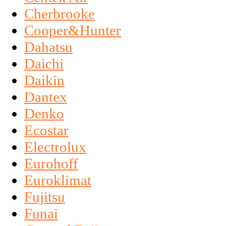
Cherbrooke
Cooper&Hunter
Dahatsu
Daichi
Daikin
Dantex
Denko
Ecostar
Electrolux
Eurohoff
Euroklimat
Fujitsu
Funai