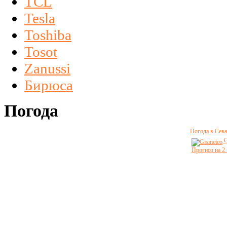
TCL
Tesla
Toshiba
Tosot
Zanussi
Бирюса
Погода
Погода в Сева
G
Прогноз на 2