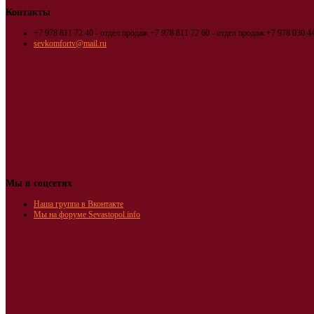
Контакты
+7 978 811 72 40 - отдел продаж
+7 978 811 72 60 - отдел продаж
+7 978 030 44
sevkomfortv@mail.ru
Мы в соцсетях
Наша группа в Вконтакте
Мы на форуме Sevastopol.info