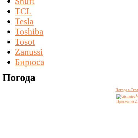
Shuft
TCL
Tesla
Toshiba
Tosot
Zanussi
Бирюса
Погода
Погода в Сева
G
Прогноз на 2