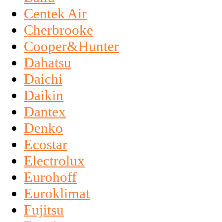
Centek Air
Cherbrooke
Cooper&Hunter
Dahatsu
Daichi
Daikin
Dantex
Denko
Ecostar
Electrolux
Eurohoff
Euroklimat
Fujitsu