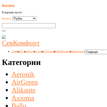
Корзина
В корзине пусто!
Валюта:
Главная
О нас
Каталог
Акции
Установка
Информация
Контакты
Категории
Aeronik
AirGreen
Alikante
Axioma
Ballu