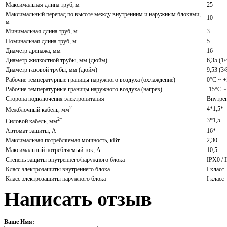
Максимальная длина труб, м
25
Максимальный перепад по высоте между внутренним и наружным блоками,
10
м
Минимальная длина труб, м
3
Номинальная длина труб, м
5
Диаметр дренажа, мм
16
Диаметр жидкостной трубы, мм (дюйм)
6,35 (1/
Диаметр газовой трубы, мм (дюйм)
9,53 (3/
Рабочие температурные границы наружного воздуха (охлаждение)
0°С ~ 
Рабочие температурные границы наружного воздуха (нагрев)
-15°С ~
Сторона подключения электропитания
Внутре
2
4*1,5*
Межблочный кабель, мм
2*
3*1,5
Силовой кабель, мм
Автомат защиты, А
16*
Максимальная потребляемая мощность, кВт
2,30
Максимальный потребляемый ток, А
10,5
Степень защиты внутреннего/наружного блока
IPX0 / 
Класс электрозащиты внутреннего блока
I класс
Класс электрозащиты наружного блока
I класс
Написать отзыв
Ваше Имя: