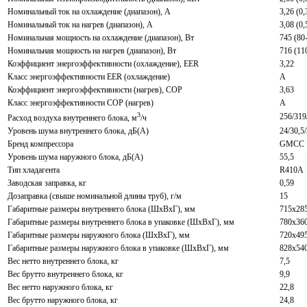
Номинальный ток на охлаждение (диапазон), А
3,26 (0,
Номинальный ток на нагрев (диапазон), А
3,08 (0,
Номинальная мощность на охлаждение (диапазон), Вт
745 (80
Номинальная мощность на нагрев (диапазон), Вт
716 (11
Коэффициент энергоэффективности (охлаждение), EER
3,22
Класс энергоэффективности EER (охлаждение)
A
Коэффициент энергоэффективности (нагрев), COP
3,63
Класс энергоэффективности COP (нагрев)
A
3
256/319
Расход воздуха внутреннего блока, м
/ч
Уровень шума внутреннего блока, дБ(А)
24/30,5/
Бренд компрессора
GMCC
Уровень шума наружного блока, дБ(A)
55,5
Тип хладагента
R410A
Заводская заправка, кг
0,59
Дозаправка (свыше номинальной длины труб), г/м
15
Габаритные размеры внутреннего блока (ШхВхГ), мм
715x28
Габаритные размеры внутреннего блока в упаковке (ШхВхГ), мм
780x36
Габаритные размеры наружного блока (ШхВхГ), мм
720x49
Габаритные размеры наружного блока в упаковке (ШхВхГ), мм
828x54
Вес нетто внутреннего блока, кг
7,5
Вес брутто внутреннего блока, кг
9,9
Вес нетто наружного блока, кг
22,8
Вес брутто наружного блока, кг
24,8